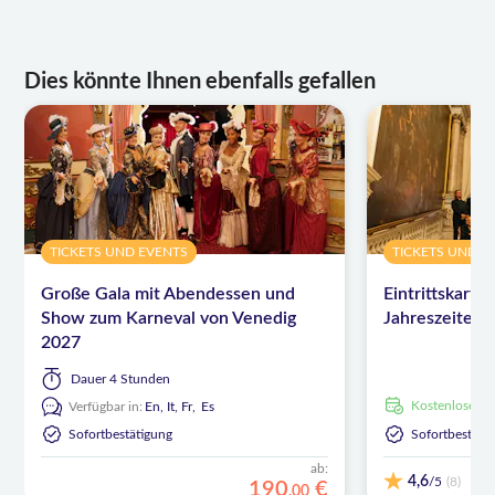
Dies könnte Ihnen ebenfalls gefallen
TICKETS UND EVENTS
TICKETS UND E
Große Gala mit Abendessen und
Eintrittskarten
Show zum Karneval von Venedig
Jahreszeiten 
2027
Dauer
4 Stunden
kostenlose S
Verfügbar in:
En,
It,
Fr,
Es
Sofortbestätigung
Sofortbestäti
ab:
4,6
/5
(8)
190
€
,
00