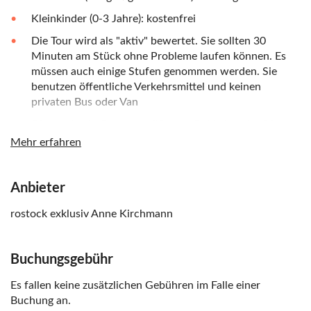
Kleinkinder (0-3 Jahre): kostenfrei
Die Tour wird als "aktiv" bewertet. Sie sollten 30
Minuten am Stück ohne Probleme laufen können. Es
müssen auch einige Stufen genommen werden. Sie
benutzen öffentliche Verkehrsmittel und keinen
privaten Bus oder Van
Die maximale Gruppengröße pro Guide beträgt 20
Gäste
Mehr erfahren
Die Tour wird für alle großen Kreuzfahrtschiffe
durchgeführt, die in Warnemünde anlegen, wie
Anbieter
Princess Cruises, Norwegian Cruise Lines, Holland
America Line, Celebrity Cruises, Royal Caribbean
rostock exklusiv Anne Kirchmann
Cruise Lines und Oceania Cruises
Sie können diese Tour auch buchen, wenn Sie nicht mit
Buchungsgebühr
einem Kreizfahrtschiff reisen
Es fallen keine zusätzlichen Gebühren im Falle einer
Buchung an.