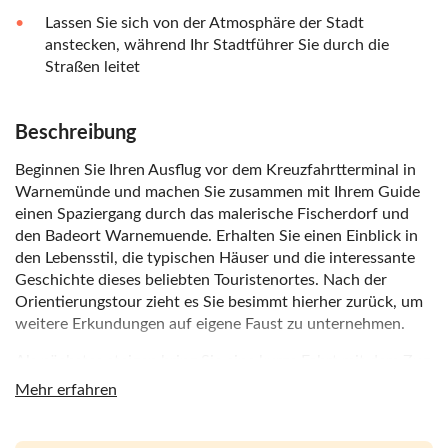
Lassen Sie sich von der Atmosphäre der Stadt
anstecken, während Ihr Stadtführer Sie durch die
Straßen leitet
Beschreibung
Beginnen Sie Ihren Ausflug vor dem Kreuzfahrtterminal in
Warnemünde und machen Sie zusammen mit Ihrem Guide
einen Spaziergang durch das malerische Fischerdorf und
den Badeort Warnemuende. Erhalten Sie einen Einblick in
den Lebensstil, die typischen Häuser und die interessante
Geschichte dieses beliebten Touristenortes. Nach der
Orientierungstour zieht es Sie besimmt hierher zurück, um
weitere Erkundungen auf eigene Faust zu unternehmen.
Als nächstes steigen bring Sie eine kurze Fahrt mit dem Zug
und der Straßenbahn nach Rostock. Dort erkunden Sie mit
Mehr erfahren
Ihrem Guide die wichtigsten Sehenswürdigkeiten bei einem
gemütlichen Spaziergang. Sehen Sie den Hauptplatz, das