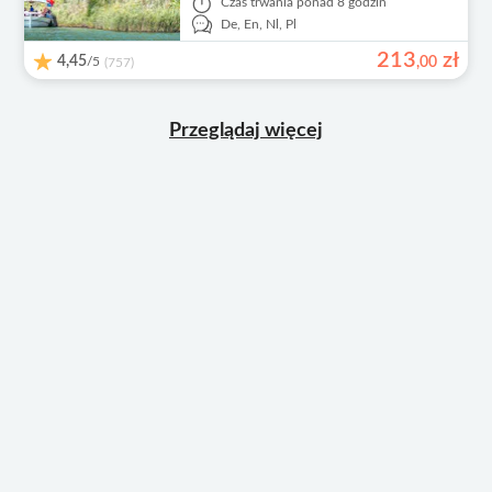
Czas trwania
ponad 8 godzin
De,
En,
Nl,
Pl
213
zł
4,45
/5
,
00
(757)
Przeglądaj więcej