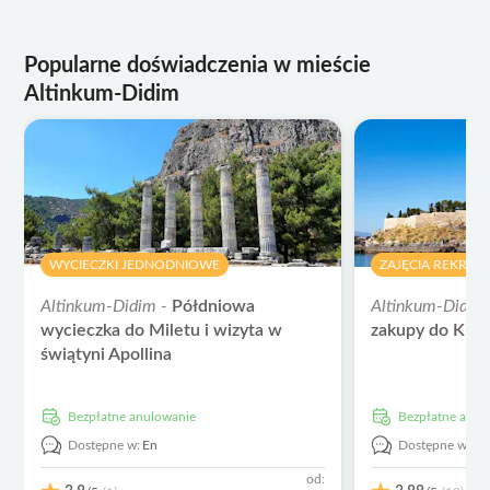
Popularne doświadczenia w mieście
Altinkum-Didim
WYCIECZKI JEDNODNIOWE
ZAJĘCIA REKREA
Altinkum-Didim -
Półdniowa
Altinkum-Didim
wycieczka do Miletu i wizyta w
zakupy do Kusa
świątyni Apollina
Bezpłatne anulowanie
Bezpłatne anu
Dostępne w:
En
Dostępne w:
E
od: