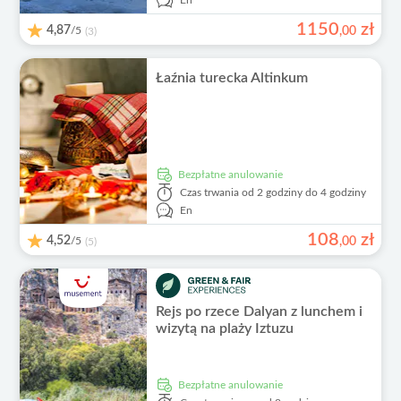
En
1150
zł
4,87
/5
,
00
(3)
Łaźnia turecka Altinkum
Bezpłatne anulowanie
Czas trwania
od 2 godziny do 4 godziny
En
108
zł
4,52
/5
,
00
(5)
Rejs po rzece Dalyan z lunchem i
wizytą na plaży Iztuzu
Bezpłatne anulowanie