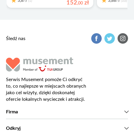
3,8
3,88
/5
/5
(1)
(10)
152
zł
,
00
Śledź nas
Serwis Musement pomoże Ci odkryć
to, co najlepsze w miejscach obranych
jako cel wizyty, dzięki doskonałej
ofercie lokalnych wycieczek i atrakcji.
Firma
Kim jesteśmy?
Odkryj
Prasa