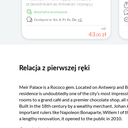
Od
przewodnikiem po Antwerpii, rozwiązuj
Do
zagadki i pomóż zagubionemu chłopcu znaleźć
Bezpłatne anulowanie
drogę do domu. Odkryj bogatą historię miasta
i jego najważniejsze atrakcje.
Dostępne w:
En,
It,
Fr,
Es,
De,
+2
od:
43
zł
,
00
Relacja z pierwszej ręki
Meir Palace is a Rococo gem. Located on Antwerp and Be
residence is undoubtedly one of the city’s most impressiv
rooms to a grand café and a premier chocolate shop, all n
Built in the 18th century by a wealthy merchant, Johan 
important rulers like Napoleon Bonaparte, Willem I of 
a lengthy renovation, it opened to the public in 2010.