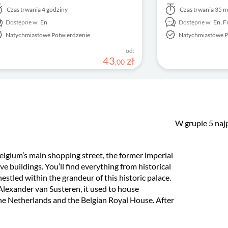
wiedź Główny Dworzec Kolejowy, zoo,
Odwiedź Grote Mark
Czas trwania
4 godziny
Czas trwania
35 m
m Rubensa, ratusz i wiele innych miejsc.
browar De Koninck. 
Dostępne w:
En
Dostępne w:
En,
F
Natychmiastowe Potwierdzenie
Natychmiastowe P
od:
43
zł
,
00
W grupie 5 naj
lgium’s main shopping street, the former imperial
e buildings. You’ll find everything from historical
estled within the grandeur of this historic palace.
Alexander van Susteren, it used to house
the Netherlands and the Belgian Royal House. After