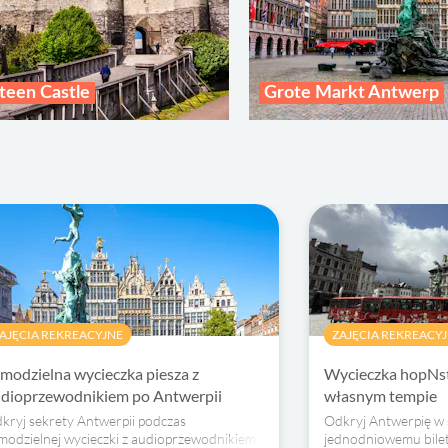
teen Castle
Grote Markt Antwerp
AJĘCIA REKREACYJNE
ZAJĘCIA REKREACY
modzielna wycieczka piesza z
Wycieczka hopNst
dioprzewodnikiem po Antwerpii
własnym tempie
kryj sekrety Antwerpii podczas
Odkryj Antwerpię w 
modzielnej wycieczki z audioprzewodnikiem.
jednodniowemu bilet