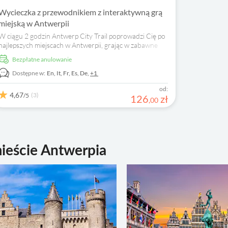
Wycieczka z przewodnikiem z interaktywną grą
miejską w Antwerpii
W ciągu 2 godzin Antwerp City Trail poprowadzi Cię po
najlepszych miejscach w Antwerpii, grając w zabawne
zagadki i zadania na smartfonie.
Bezpłatne anulowanie
Dostępne w:
En,
It,
Fr,
Es,
De,
+1
od:
4,67
(3)
/5
126
zł
,
00
mieście Antwerpia