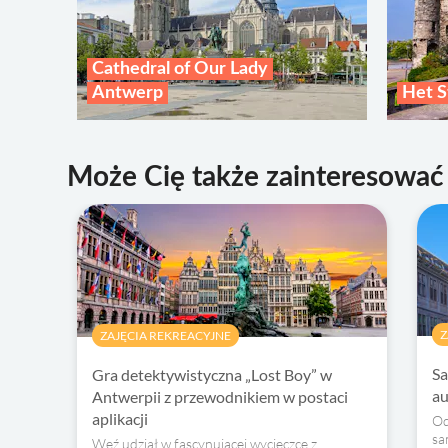
Cathedral of Our Lady
Antwerp
Het S
Może Cię także zainteresować
Z
ZAJĘCIA REKREACYJNE
Sa
Gra detektywistyczna „Lost Boy” w
au
Antwerpii z przewodnikiem w postaci
aplikacji
Od
sa
Weź udział w fascynującej wycieczce z