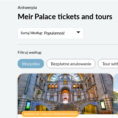
Antwerpia
Meir Palace tickets and tours
Popularność
Sortuj Według:
Popularność
Ocena
Filtruj według:
Najniższa cena
Wszystko
Bezpłatne anulowanie
Tour wit
Najwyższa cena
ATRAKCJE I USŁUGI PRZEWODNIKA