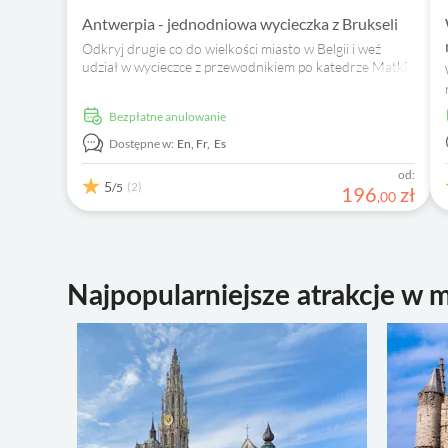
Antwerpia - jednodniowa wycieczka z Brukseli
Odkryj drugie co do wielkości miasto w Belgii i weź
udział w wycieczce z przewodnikiem po katedrze Matki
Bożej i podziwiaj jej niezliczone bezcenne obrazy.
Bezpłatne anulowanie
Dostępne w:
En,
Fr,
Es
od:
5
(2)
/5
196
zł
,
00
Najpopularniejsze atrakcje w 