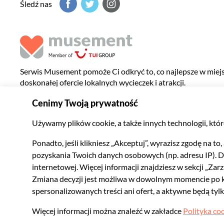
Śledź nas
Serwis Musement pomoże Ci odkryć to, co najlepsze w miejsc
doskonałej ofercie lokalnych wycieczek i atrakcji.
© 2026 Musement S.p.A.
VAT IT07978000961 - Licencja
Internetowe biur