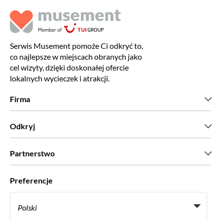
Serwis Musement pomoże Ci odkryć to,
co najlepsze w miejscach obranych jako
cel wizyty, dzięki doskonałej ofercie
lokalnych wycieczek i atrakcji.
Firma
Kim jesteśmy?
Odkryj
Prasa
Kariera
Co mówią nasi klienci?
Partnerstwo
Green & Fair Experiences
Wycieczki skrojone na miarę
Współpracujemy z
Preferencje
Programy powiązane
Osobiści agenci biur podróży
Polski
Biura podróży