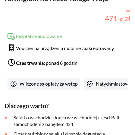
od
471
zł
,
00
Bezpłatne anulowanie
Voucher na urządzenia mobilne zaakceptowany
Czas trwania:
ponad 8 godzin
Wliczone są opłaty za wstęp
Natychmiastowe p
Dlaczego warto?
Safari o wschodzie słońca we wschodniej części Bali
samochodem z napędem 4x4
Obserwuj zbiory salaku i ciesz się degustacją