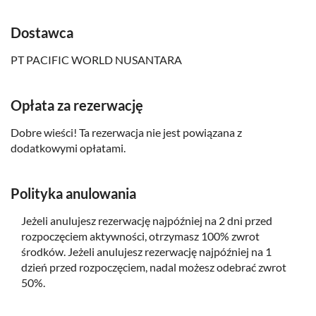
Prosimy o zapakowanie stroju kąpielowego oraz kremu z
Dostawca
filtrem UV
PT PACIFIC WORLD NUSANTARA
Prosimy o zapakowanie odpowiedniego obuwia
Wycieczka nie jest dostosowana do potrzeb osób z
problemami zdrowotnymi
Opłata za rezerwację
Dobre wieści! Ta rezerwacja nie jest powiązana z
dodatkowymi opłatami.
Polityka anulowania
Jeżeli anulujesz rezerwację najpóźniej na 2 dni przed
rozpoczęciem aktywności, otrzymasz 100% zwrot
środków. Jeżeli anulujesz rezerwację najpóźniej na 1
dzień przed rozpoczęciem, nadal możesz odebrać zwrot
50%.