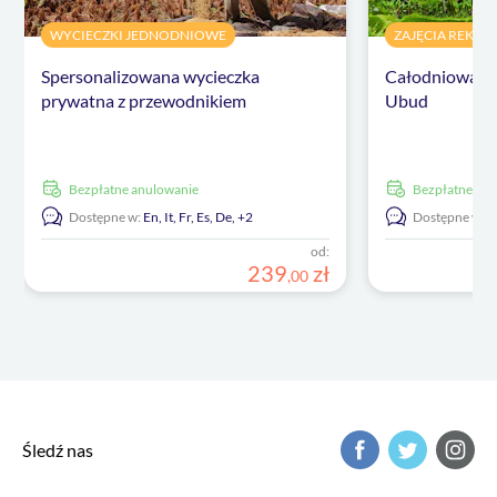
WYCIECZKI JEDNODNIOWE
ZAJĘCIA REKRE
Spersonalizowana wycieczka
Całodniowa wy
prywatna z przewodnikiem
Ubud
Bezpłatne anulowanie
Bezpłatne an
Dostępne w:
En,
It,
Fr,
Es,
De,
+2
Dostępne w:
D
od:
239
zł
,
00
Śledź nas