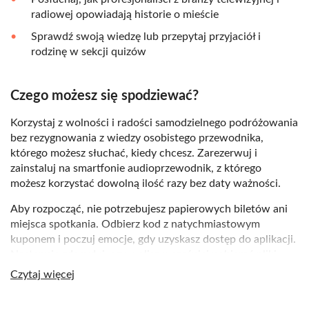
radiowej opowiadają historie o mieście
Sprawdź swoją wiedzę lub przepytaj przyjaciół i
rodzinę w sekcji quizów
Czego możesz się spodziewać?
Korzystaj z wolności i radości samodzielnego podróżowania
bez rezygnowania z wiedzy osobistego przewodnika,
którego możesz słuchać, kiedy chcesz. Zarezerwuj i
zainstaluj na smartfonie audioprzewodnik, z którego
możesz korzystać dowolną ilość razy bez daty ważności.
Aby rozpocząć, nie potrzebujesz papierowych biletów ani
miejsca spotkania. Odbierz kod z natychmiastowym
kuponem i poczuj emocje, gdy uzyskasz dostęp do aplikacji.
Następnie zdecyduj, czy wolisz wcześniej pobierać pliki
audio przez sieć Wi-Fi i słuchać ich offline, czy po prostu
Czytaj więcej
zacząć od wyjścia na ulicę.