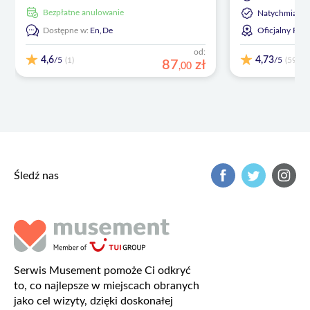
Bezpłatne anulowanie
Natychmiasto
Dostępne w:
En,
De
Oficjalny Poś
od:
4,6
4,73
/5
/5
(1)
(59)
87
zł
,
00
Śledź nas
Serwis Musement pomoże Ci odkryć
to, co najlepsze w miejscach obranych
jako cel wizyty, dzięki doskonałej