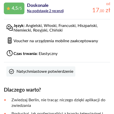
od
Doskonale
4,5
/5
17
zł
,
00
Na podstawie 2 recenzji
Język:
Angielski, Włoski, Francuski, Hiszpański,
Niemiecki, Rosyjski, Chiński
Voucher na urządzenia mobilne zaakceptowany
Czas trwania:
Elastyczny
Natychmiastowe potwierdzenie
Dlaczego warto?
Zwiedzaj Berlin, nie tracąc niczego dzięki aplikacji do
zwiedzania
Posłuchaj, jak profesjonaliści z branży telewizyjnej i