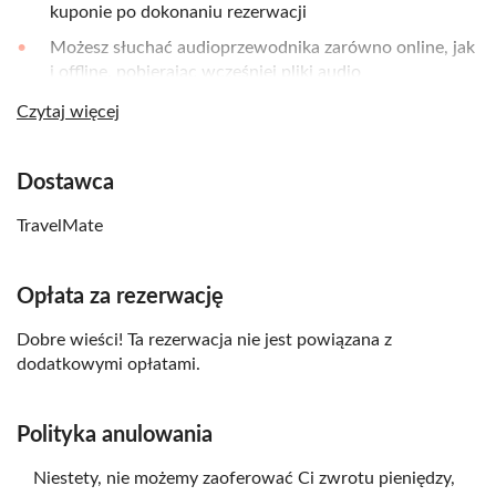
kuponie po dokonaniu rezerwacji
Możesz słuchać audioprzewodnika zarówno online, jak
i offline, pobierając wcześniej pliki audio
Audioprzewodnik nie traci ważności. Możesz go
Czytaj więcej
używać tyle razy, ile chcesz
Zalecamy korzystanie ze słuchawek, aby uzyskać lepsze
Dostawca
wrażenia
TravelMate
Opłata za rezerwację
Dobre wieści! Ta rezerwacja nie jest powiązana z
dodatkowymi opłatami.
Polityka anulowania
Niestety, nie możemy zaoferować Ci zwrotu pieniędzy,