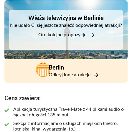
Następnie zanurz się w atmosferze miasta, gdy
DSA1Wieża telewizyjna w Berlinie
audioprzewodnik poprowadzi Cię przez ulice, alejki i
zabytki. Będziesz zaskoczony jakością każdego pliku audio!
Wieża telewizyjna w Berlinie
Treści dostępne w aplikacji zostały opracowane przez grono
Nie udało Ci się jeszcze znaleźć odpowiedniej atrakcji?
najlepszych autorów, a nagrania przygotowali
profesjonaliści z branży telewizyjnej i radiowej.
Oto kolejne propozycje
Berlin
Odkryj inne atrakcje
Cena zawiera:
Aplikacja turystyczna TravelMate z 44 plikami audio o
łącznej długości 135 minut
Sekcja z informacjami o usługach miejskich (metro,
lotniska, kina, wydarzenia itp.)