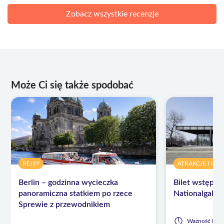
Zobacz wszystkie recenzje
Może Ci się także spodobać
REJSY
ATRAKCJE I US
Berlin – godzinna wycieczka
Bilet wstępu
panoramiczna statkiem po rzece
Nationalgaleri
Sprewie z przewodnikiem
Ważność
Elas