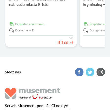
nabrzeże miasta Bristol
kryminalną w B
Bezpłatne anulowanie
Bezpłatne anu
Dostępne w:
En
Dostępne w:
En
od:
43
zł
,
00
Śledź nas
Serwis Musement pomoże Ci odkryć