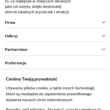
to, co najlepsze w miejscach obranych
jako cel wizyty, dzięki doskonałej
ofercie lokalnych wycieczek i atrakcji.
Firma
Kim jesteśmy?
Odkryj
Prasa
Kariera
Co mówią nasi klienci?
Partnerstwo
Green & Fair Experiences
Wycieczki skrojone na miarę
Współpracujemy z
Preferencje
Programy powiązane
Osobiści agenci biur podróży
Polski
Biura podróży
Zostań dostawcą
Italiano
Become a Distribution Partner
Zł Złoty Polski
Français
Español
€ Euro