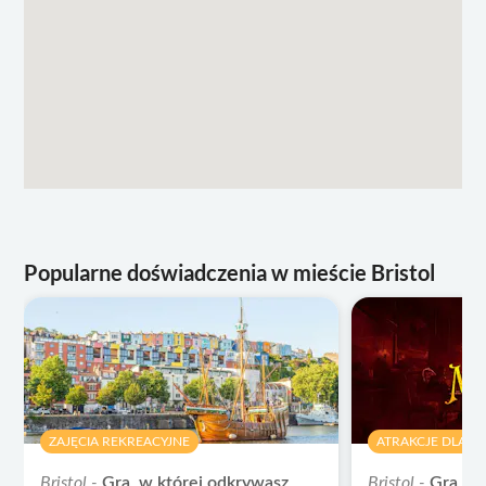
Popularne doświadczenia w mieście Bristol
ZAJĘCIA REKREACYJNE
ATRAKCJE DLA 
Bristol -
Gra, w której odkrywasz
Bristol -
Gra od