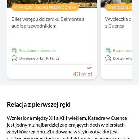
ATRAKCJE I USŁUGI PRZEWODNIKA
WYCIECZKI JED
Bilet wstępu do zamku Belmonte z
Wycieczka do 
audioprzewodnikiem
z Cuenca
Bezpłatne anulowanie
Bezpłatne anu
Dostępne w:
En,
It,
Fr,
Es
Dostępne w:
En
od:
43
zł
,
00
Relacja z pierwszej ręki
Wzniesiona między XII a XIII wiekiem, Katedra w Cuence
jest jednym z najbardziej zapierających dech w piersiach
zabytków regionu. Zbudowana w stylu gotyckim jest
doskonałym przykładem architektury francuskiej z czasów