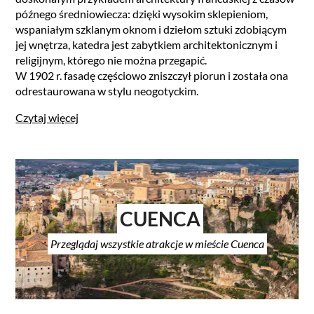
późnego średniowiecza: dzięki wysokim sklepieniom,
wspaniałym szklanym oknom i dziełom sztuki zdobiącym
jej wnętrza, katedra jest zabytkiem architektonicznym i
religijnym, którego nie można przegapić.
W 1902 r. fasadę częściowo zniszczył piorun i została ona
odrestaurowana w stylu neogotyckim.
Czytaj więcej
CUENCA
Przeglądaj wszystkie atrakcje w mieście Cuenca