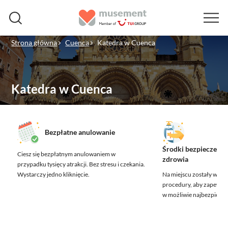
Strona główna
Cuenca
Katedra w Cuenca
Katedra w Cuenca
Bezpłatne anulowanie
Środki bezpieczeńst
Ciesz się bezpłatnym anulowaniem w
zdrowia
przypadku tysięcy atrakcji.
Bez stresu i czekania.
Wystarczy jedno kliknięcie.
Na miejscu zostały wdr
procedury, aby zapewnić
w możliwie najbezpiecz