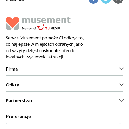
Serwis Musement pomoże Ci odkryć to,
co najlepsze w miejscach obranych jako
cel wizyty, dzięki doskonałej ofercie
lokalnych wycieczek i atrakcji.
Firma
Kim jesteśmy?
Odkryj
Prasa
Kariera
Co mówią nasi klienci?
Partnerstwo
Green & Fair Experiences
Wycieczki skrojone na miarę
Współpracujemy z
Preferencje
Programy powiązane
Osobiści agenci biur podróży