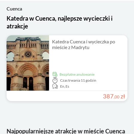
Cuenca
Katedra w Cuenca, najlepsze wycieczki i
atrakcje
Katedra Cuenca i wycieczka po
mieście z Madrytu
Bezpłatne anulowanie
Czas trwania
11 godzin
En,
Es
387
zł
,
00
Najpopularniejsze atrakcje w mieście Cuenca