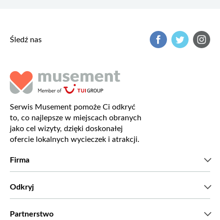
Śledź nas
Serwis Musement pomoże Ci odkryć
to, co najlepsze w miejscach obranych
jako cel wizyty, dzięki doskonałej
ofercie lokalnych wycieczek i atrakcji.
Firma
Kim jesteśmy?
Odkryj
Prasa
Kariera
Co mówią nasi klienci?
Partnerstwo