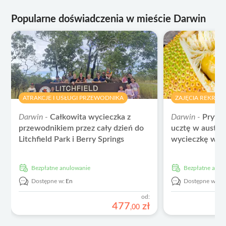
Popularne doświadczenia w mieście Darwin
ATRAKCJE I USŁUGI PRZEWODNIKA
ZAJĘCIA REKREA
Darwin -
Całkowita wycieczka z
Darwin -
Prywa
przewodnikiem przez cały dzień do
ucztę w austral
Litchfield Park i Berry Springs
wycieczkę wid
Bezpłatne anulowanie
Bezpłatne anu
Dostępne w:
En
Dostępne w:
E
od:
477
zł
,
00