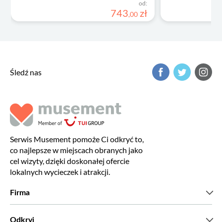
od:
743
zł
,
00
Śledź nas
Serwis Musement pomoże Ci odkryć to,
co najlepsze w miejscach obranych jako
cel wizyty, dzięki doskonałej ofercie
lokalnych wycieczek i atrakcji.
Firma
Kim jesteśmy?
Odkryj