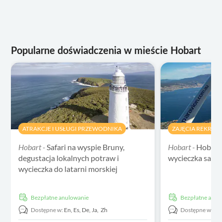
Popularne doświadczenia w mieście Hobart
ATRAKCJE I USŁUGI PRZEWODNIKA
ZAJĘCIA REKREA
Hobart -
Safari na wyspie Bruny,
Hobart -
Hobart
degustacja lokalnych potraw i
wycieczka sam
wycieczka do latarni morskiej
Bezpłatne anulowanie
Bezpłatne anu
Dostępne w:
En,
Es,
De,
Ja,
Zh
Dostępne w:
En