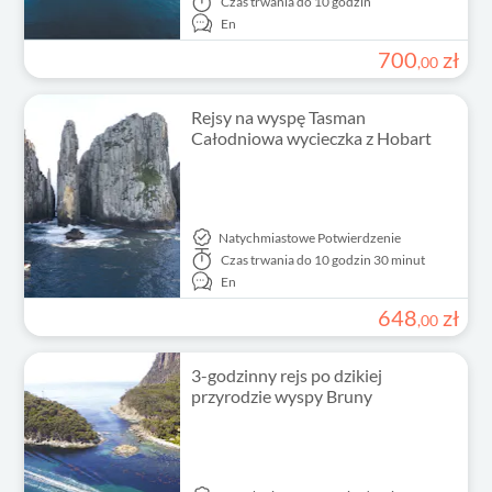
Czas trwania
do 10 godzin
En
700
zł
,
00
Rejsy na wyspę Tasman
Całodniowa wycieczka z Hobart
Natychmiastowe Potwierdzenie
Czas trwania
do 10 godzin 30 minut
En
648
zł
,
00
3-godzinny rejs po dzikiej
przyrodzie wyspy Bruny