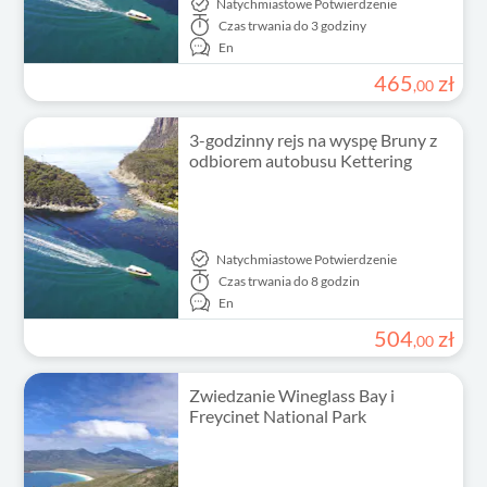
Natychmiastowe Potwierdzenie
Czas trwania
do 3 godziny
En
465
zł
,
00
3-godzinny rejs na wyspę Bruny z
odbiorem autobusu Kettering
Natychmiastowe Potwierdzenie
Czas trwania
do 8 godzin
En
504
zł
,
00
Zwiedzanie Wineglass Bay i
Freycinet National Park