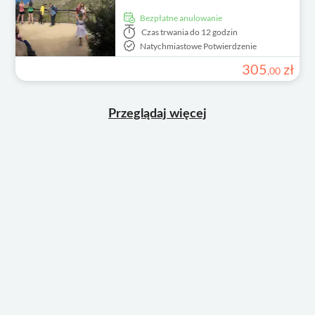
Bezpłatne anulowanie
Czas trwania
do 12 godzin
Natychmiastowe Potwierdzenie
305
zł
,
00
Przeglądaj więcej