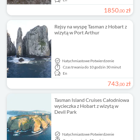
1850
zł
,
00
Rejsy na wyspę Tasman z Hobart z
wizytą w Port Arthur
Natychmiastowe Potwierdzenie
Czas trwania
do 10 godzin 30 minut
En
743
zł
,
00
Tasman Island Cruises Całodniowa
wycieczka z Hobart z wizytą w
Devil Park
Natychmiastowe Potwierdzenie