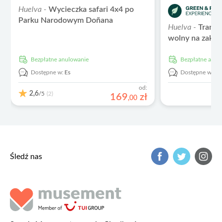
Huelva -
Wycieczka safari 4x4 po
Parku Narodowym Doñana
Huelva -
Transf
wolny na zakup
Bezpłatne anulowanie
Bezpłatne anu
Dostępne w:
Es
Dostępne w:
De
od:
2,6
/5
(2)
169
zł
,
00
Śledź nas