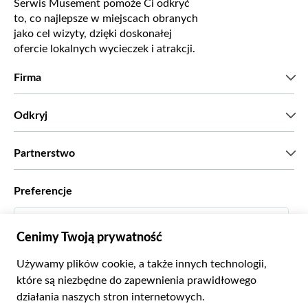
Serwis Musement pomoże Ci odkryć
to, co najlepsze w miejscach obranych
jako cel wizyty, dzięki doskonałej
ofercie lokalnych wycieczek i atrakcji.
Firma
Kim jesteśmy?
Odkryj
Prasa
Kariera
Co mówią nasi klienci?
Partnerstwo
Green & Fair Experiences
Wycieczki skrojone na miarę
Współpracujemy z
Preferencje
Programy powiązane
Osobiści agenci biur podróży
Polski
Biura podróży
Zostań dostawcą
Italiano
Become a Distribution Partner
Zł Złoty Polski
Français
Español