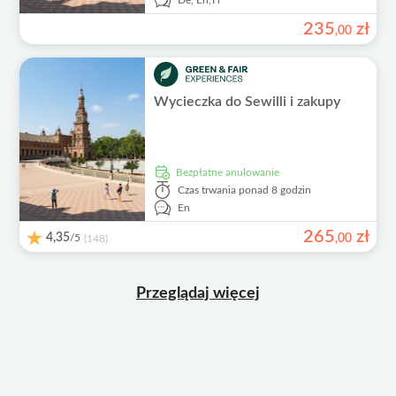
De,
En,
Fr
235
zł
,
00
Wycieczka do Sewilli i zakupy
Bezpłatne anulowanie
Czas trwania
ponad 8 godzin
En
265
zł
4,35
/5
,
00
(148)
Przeglądaj więcej