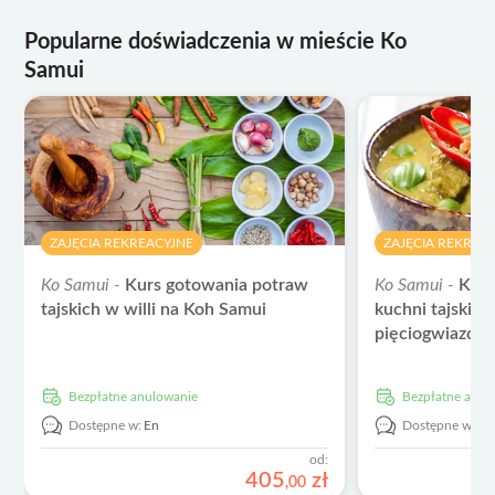
Popularne doświadczenia w mieście Ko
Samui
ZAJĘCIA REKREACYJNE
ZAJĘCIA REKRE
Ko Samui -
Kurs gotowania potraw
Ko Samui -
Kurs
tajskich w willi na Koh Samui
kuchni tajskie
pięciogwiazdk
Bezpłatne anulowanie
Bezpłatne anu
Dostępne w:
En
Dostępne w:
E
od:
405
zł
,
00