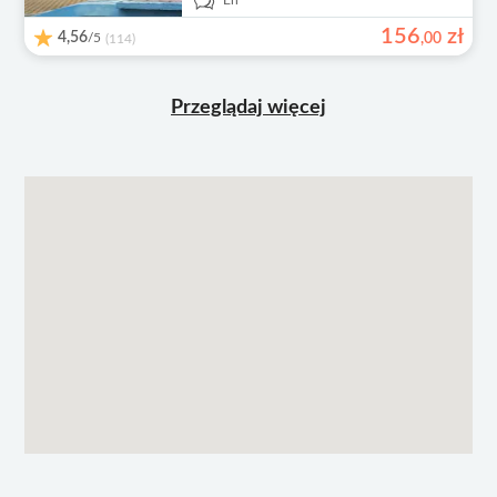
En
156
zł
4,56
/5
,
00
(114)
Przeglądaj więcej