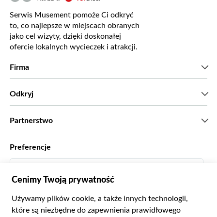
Serwis Musement pomoże Ci odkryć
to, co najlepsze w miejscach obranych
jako cel wizyty, dzięki doskonałej
ofercie lokalnych wycieczek i atrakcji.
Firma
Kim jesteśmy?
Odkryj
Prasa
Kariera
Co mówią nasi klienci?
Partnerstwo
Green & Fair Experiences
Wycieczki skrojone na miarę
Współpracujemy z
Preferencje
Programy powiązane
Osobiści agenci biur podróży
Polski
Biura podróży
Zostań dostawcą
Italiano
Become a Distribution Partner
Zł Złoty Polski
Français