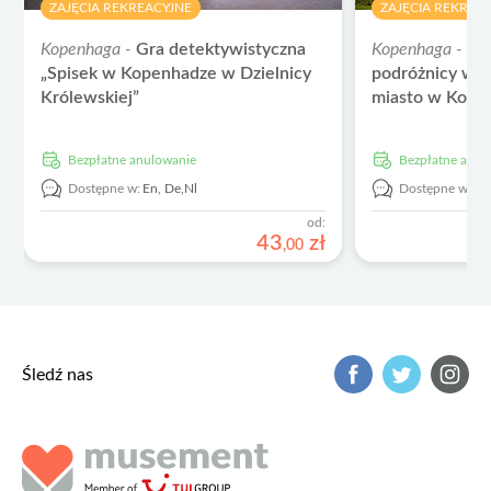
ZAJĘCIA REKREACYJNE
ZAJĘCIA REKREA
Kopenhaga -
Gra detektywistyczna
Kopenhaga -
Gra
„Spisek w Kopenhadze w Dzielnicy
podróżnicy w c
Królewskiej”
miasto w Kope
Bezpłatne anulowanie
Bezpłatne anu
Dostępne w:
En,
De,
Nl
Dostępne w:
E
od:
43
zł
,
00
Śledź nas