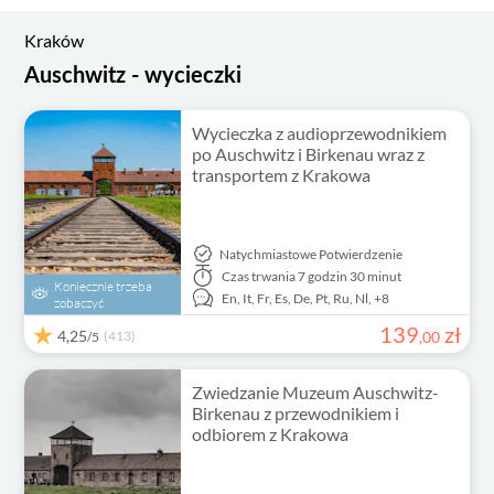
Kraków
Auschwitz - wycieczki
Wycieczka z audioprzewodnikiem
po Auschwitz i Birkenau wraz z
transportem z Krakowa
Natychmiastowe Potwierdzenie
Czas trwania
7 godzin 30 minut
Koniecznie trzeba
En,
It,
Fr,
Es,
De,
Pt,
Ru,
Nl,
+8
zobaczyć
139
zł
4,25
(413)
,
00
/5
Zwiedzanie Muzeum Auschwitz-
Birkenau z przewodnikiem i
odbiorem z Krakowa