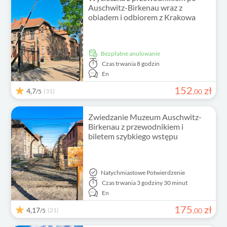
Auschwitz-Birkenau wraz z
obiadem i odbiorem z Krakowa
Bezpłatne anulowanie
Czas trwania
8 godzin
En
152
zł
4,7
(31)
,
00
/5
Zwiedzanie Muzeum Auschwitz-
Birkenau z przewodnikiem i
biletem szybkiego wstępu
Natychmiastowe Potwierdzenie
Czas trwania
3 godziny 30 minut
En
175
zł
4,17
(21)
,
00
/5