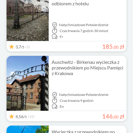
odbiorem z hotelu
Natychmiastowe Potwierdzenie
Czas trwania
7 godzin 30 minut
Fr
185
zł
3,7
(2)
,
00
/5
Auschwitz - Birkenau wycieczka z
przewodnikiem po Miejscu Pamięci
z Krakowa
Natychmiastowe Potwierdzenie
Czas trwania
9 godzin
En
146
zł
4,56
(10)
,
00
/5
Wycieczka z przewodnikiem po