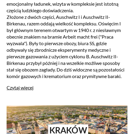
emocjonalny ładunek, wizyta w kompleksie jest istotną
częścią ludzkiego doświadczenia.
Złożone z dwóch części, Auschwitz I i Auschwitz II-
Birkenau, razem oddają wielkość kompleksu. Oświęcim I
był głównym terenem otwartym w 1940 r. z niesławnym
obecnie znakiem na bramie Arbeit macht frei ("Praca
wyzwala"). Były to pierwsze obozy, biura SS, gdzie
odbywały się zbrodnicze eksperymenty medyczne i
pierwsze gazowania z użyciem cyklonu B. Auschwitz II-
Birkenau przybył później i na wszelkie możliwe sposoby
stał się obozem zagłady. Do dziś widoczne są pozostałości
komór gazowych i krematorium oraz prymitywne baraki.
Czytaj więcej
KRAKÓW