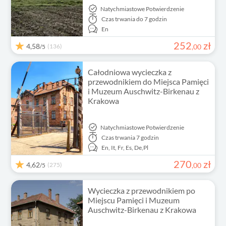
Natychmiastowe Potwierdzenie
Czas trwania
do 7 godzin
En
252
zł
4,58
(136)
,
00
/5
Całodniowa wycieczka z
przewodnikiem do Miejsca Pamięci
i Muzeum Auschwitz-Birkenau z
Krakowa
Natychmiastowe Potwierdzenie
Czas trwania
7 godzin
En,
It,
Fr,
Es,
De,
Pl
270
zł
4,62
(275)
,
00
/5
Wycieczka z przewodnikiem po
Miejscu Pamięci i Muzeum
Auschwitz-Birkenau z Krakowa