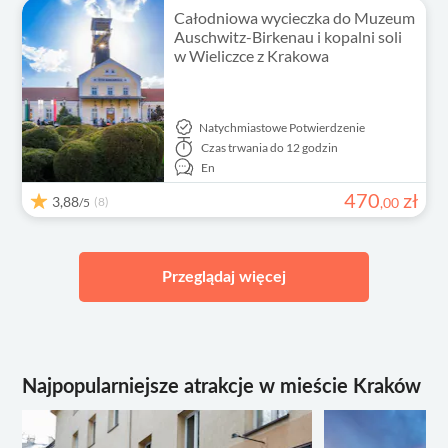
Całodniowa wycieczka do Muzeum
Auschwitz-Birkenau i kopalni soli
w Wieliczce z Krakowa
Natychmiastowe Potwierdzenie
Czas trwania
do 12 godzin
En
470
zł
3,88
(8)
,
00
/5
Przeglądaj więcej
Najpopularniejsze atrakcje w mieście Kraków