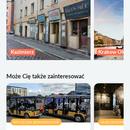
Kazimierz
Krakow Old 
Może Cię także zainteresować
WYCIECZKI JEDNODNIOWE
ZAJĘCIA REKREA