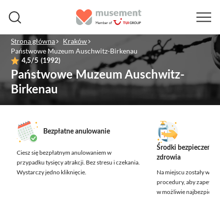
Strona główna
Kraków
Państwowe Muzeum Auschwitz-Birkenau
4,5
/5
(1992)
Państwowe Muzeum Auschwitz-
Birkenau
Bezpłatne anulowanie
Środki bezpieczeńst
Ciesz się bezpłatnym anulowaniem w
zdrowia
przypadku tysięcy atrakcji.
Bez stresu i czekania.
Wystarczy jedno kliknięcie.
Na miejscu zostały wdr
procedury, aby zapewnić
w możliwie najbezpiecz