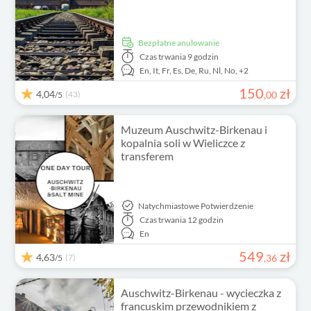
Bezpłatne anulowanie
Czas trwania
9 godzin
En,
It,
Fr,
Es,
De,
Ru,
Nl,
No,
+2
150
zł
4,04
(43)
,
00
/5
Muzeum Auschwitz-Birkenau i
kopalnia soli w Wieliczce z
transferem
Natychmiastowe Potwierdzenie
Czas trwania
12 godzin
En
549
zł
4,63
(7)
,
36
/5
Auschwitz-Birkenau - wycieczka z
francuskim przewodnikiem z