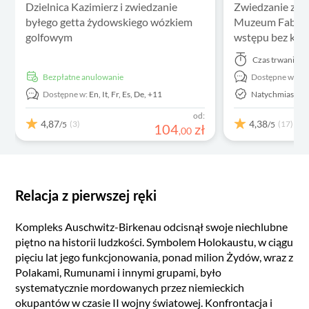
Dzielnica Kazimierz i zwiedzanie
Zwiedzanie z p
byłego getta żydowskiego wózkiem
Muzeum Fabryki 
golfowym
wstępu bez kole
Czas trwania
1 
Bezpłatne anulowanie
Dostępne w:
En
Dostępne w:
En,
It,
Fr,
Es,
De,
+11
Natychmiastowe
od:
4,87
4,38
(3)
(17)
/5
/5
104
zł
,
00
Relacja z pierwszej ręki
Kompleks Auschwitz-Birkenau odcisnął swoje niechlubne
piętno na historii ludzkości. Symbolem Holokaustu, w ciągu
pięciu lat jego funkcjonowania, ponad milion Żydów, wraz z
Polakami, Rumunami i innymi grupami, było
systematycznie mordowanych przez niemieckich
okupantów w czasie II wojny światowej. Konfrontacja i