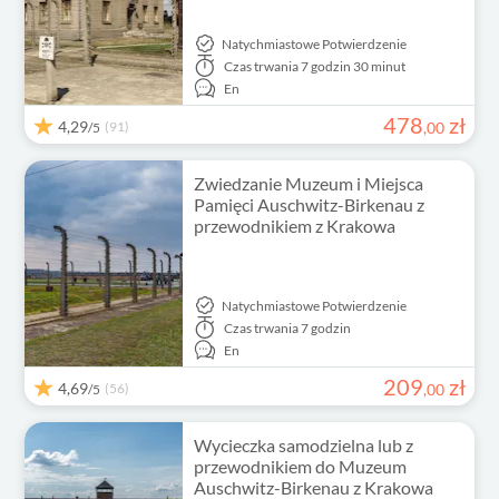
Natychmiastowe Potwierdzenie
Czas trwania
7 godzin 30 minut
En
478
zł
4,29
(91)
,
00
/5
Zwiedzanie Muzeum i Miejsca
Pamięci Auschwitz-Birkenau z
przewodnikiem z Krakowa
Natychmiastowe Potwierdzenie
Czas trwania
7 godzin
En
209
zł
4,69
(56)
,
00
/5
Wycieczka samodzielna lub z
przewodnikiem do Muzeum
Auschwitz-Birkenau z Krakowa