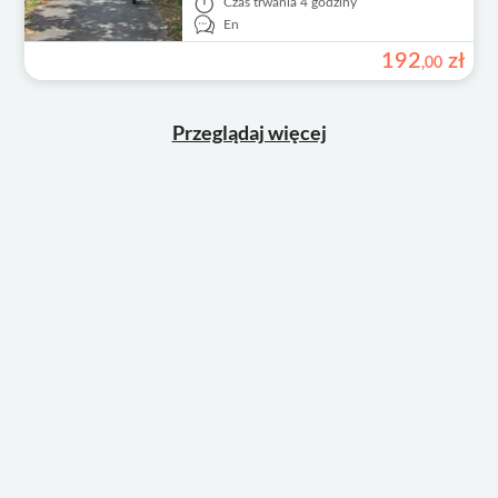
Czas trwania
4 godziny
En
192
zł
,
00
Przeglądaj więcej