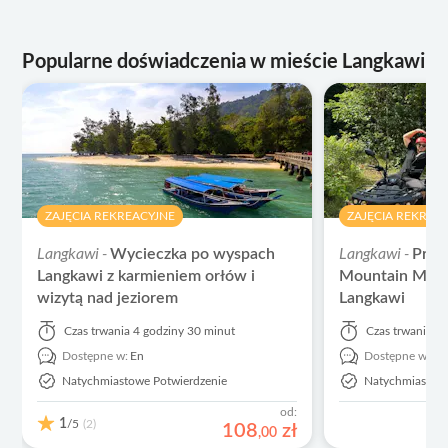
Popularne doświadczenia w mieście Langkawi
ZAJĘCIA REKREACYJNE
ZAJĘCIA REKREA
Langkawi -
Langkawi -
Wycieczka po wyspach
Prze
Langkawi z karmieniem orłów i
Mountain Manc
wizytą nad jeziorem
Langkawi
Czas trwania
4 godziny 30 minut
Czas trwania
1 
Dostępne w:
En
Dostępne w:
E
Natychmiastowe Potwierdzenie
Natychmiastowe
od:
1
/5
(2)
108
zł
,
00