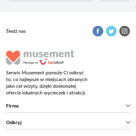
Śledź nas
Serwis Musement pomoże Ci odkryć
to, co najlepsze w miejscach obranych
jako cel wizyty, dzięki doskonałej
ofercie lokalnych wycieczek i atrakcji.
Firma
Kim jesteśmy?
Odkryj
Prasa
Kariera
Co mówią nasi klienci?