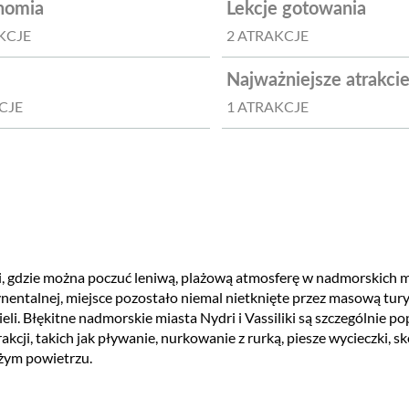
nomia
Lekcje gotowania
KCJE
2 ATRAKCJE
Najważniejsze atrakci
CJE
1 ATRAKCJE
ji, gdzie można poczuć leniwą, plażową atmosferę w nadmorskich m
ynentalnej, miejsce pozostało niemal nietknięte przez masową tury
pieli. Błękitne nadmorskie miasta Nydri i Vassiliki są szczególnie 
akcji, takich jak pływanie, nurkowanie z rurką, piesze wycieczki, s
żym powietrzu.