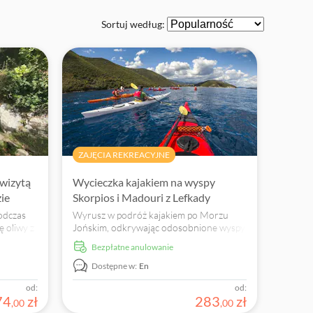
Sortuj według:
ZAJĘCIA REKREACYJNE
 wizytą
Wycieczka kajakiem na wyspy
ie
Skorpios i Madouri z Lefkady
podczas
Wyrusz w podróż kajakiem po Morzu
ę oliwy z
Jońskim, odkrywając odosobnione wyspy
CA.
i próbując autentycznej greckiej kuchni.
Bezpłatne anulowanie
Zarezerwuj już teraz!
Dostępne w:
En
od:
od:
74
zł
283
zł
,
00
,
00