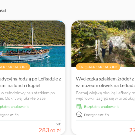
ści
IA REKREACYJNE
ZAJĘCIA REKREACYJNE
radycyjną łodzią po Lefkadzie z
Wycieczka szlakiem źródeł z
ami na lunch i kąpiel
w muzeum oliwek na Lefkadz
w całodniowy rejs statkiem po
Poznaj wiejską okolicę Lefkady 
ie. Odkrywaj ukryte plaże,
wędrówki i zagłęb się w produkcj
 w krystalicznie czystej wodzie i
oliwek w Muzeum Oliwy FABBRI
zpłatne anulowanie
Bezpłatne anulowanie
j się wyśmienitym lunchem na
Zarezerwuj swoje wciągające
ie.
doświadczenie już teraz!
tępne w:
En
Dostępne w:
En
od:
283
zł
2
,
00