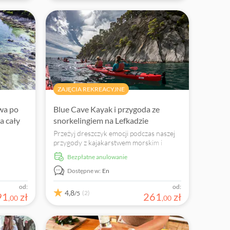
ZAJĘCIA REKREACYJNE
wa po
Blue Cave Kayak i przygoda ze
a cały
snorkelingiem na Lefkadzie
Przeżyj dreszczyk emocji podczas naszej
przygody z kajakarstwem morskim i
nurkowaniem na Lefkadzie. Odkryj
Bezpłatne anulowanie
ukryte skarby, jaskinie morskie i
różnorodne życie morskie w Morzu
Dostępne w:
En
Jońskim.
od:
od:
4,8
(2)
/5
91
zł
261
zł
,
00
,
00