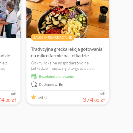
ZAJĘCIA REKREACYJNE
Tradycyjna grecka lekcja gotowania
adzie
na mikro farmie na Lefkadzie
ie z
Odkryj lokalne gospodarstwo na
 się
Lefkadzie i naucz się przygotowywać
.
jedne z najlepszych potraw greckiej
Bezpłatne anulowanie
tradycji kulinarnej.
Dostępne w:
En
od:
od:
5
(2)
/5
74
zł
374
zł
,
00
,
00