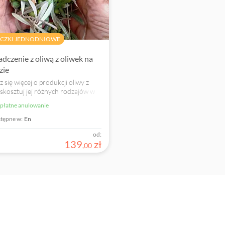
CZKI JEDNODNIOWE
dczenie z oliwą z oliwek na
zie
 się więcej o produkcji oliwy z
i skosztuj jej różnych rodzajów w
jnej farmie na Lefkadzie.
zpłatne anulowanie
tępne w:
En
od:
139
zł
,
00