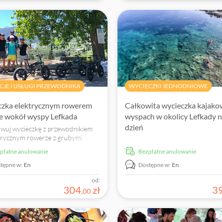
CJE I USŁUGI PRZEWODNIKA
WYCIECZKI JEDNODNIOWE
zka elektrycznym rowerem
Całkowita wycieczka kajako
re wokół wyspy Lefkada
wyspach w okolicy Lefkady n
dzień
wuj wycieczkę z przewodnikiem
trycznym rowerze z grubymi
, aby odkryć wyjątkową wyspę
zpłatne anulowanie
Bezpłatne anulowanie
 w Grecji
tępne w:
En
Dostępne w:
En
od:
304
zł
3
,
00