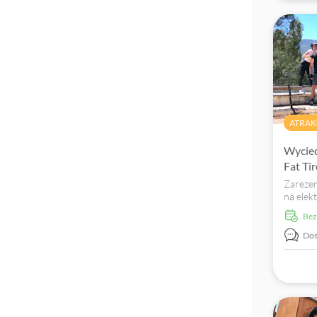
Wyjątkowe miejsce
ATRAK
Wyciec
Fat Ti
Zarezer
na elek
oponami
Be
Lefkada
Dos