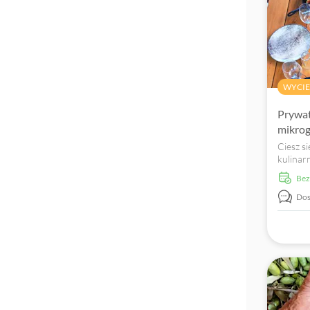
WYCIE
Prywat
mikrog
Ciesz s
kulinar
siedmi
Be
przygo
składni
Dos