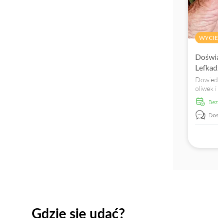
WYCIE
Doświa
Lefkad
Dowiedz
oliwek 
tradycy
Be
Dos
Gdzie się udać?