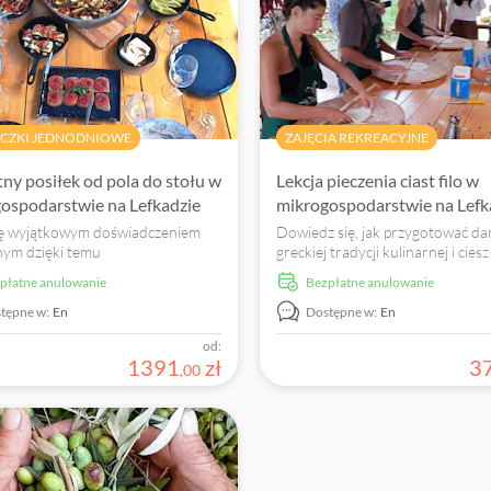
CZKI JEDNODNIOWE
ZAJĘCIA REKREACYJNE
ny posiłek od pola do stołu w
Lekcja pieczenia ciast filo w
ospodarstwie na Lefkadzie
mikrogospodarstwie na Lefk
ię wyjątkowym doświadczeniem
Dowiedz się, jak przygotować dan
nym dzięki temu
greckiej tradycji kulinarnej i ciesz
odaniowemu posiłkowi
świeżo przygotowanym posiłkiem
zpłatne anulowanie
Bezpłatne anulowanie
towanemu ze świeżych
ków.
tępne w:
En
Dostępne w:
En
od:
1391
zł
3
,
00