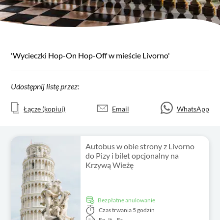
'Wycieczki Hop-On Hop-Off w mieście Livorno'
Udostępnij listę przez:
Łącze (kopiuj)
Email
WhatsApp
Autobus w obie strony z Livorno
do Pizy i bilet opcjonalny na
Krzywą Wieżę
Bezpłatne anulowanie
Czas trwania
5 godzin
En,
It,
Es