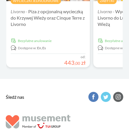
WYCIECZKI JEDNODNIOWE
ZABYTKI
Livorno -
Piza z opcjonalną wycieczką
Livorno -
Wyciec
do Krzywej Wieży oraz Cinque Terre z
Livorno do Lukk
Livorno
Wieżą
Bezpłatne anulowanie
Bezpłatne anu
Dostępne w:
En,
Es
Dostępne w:
En
od:
443
zł
,
00
Śledź nas