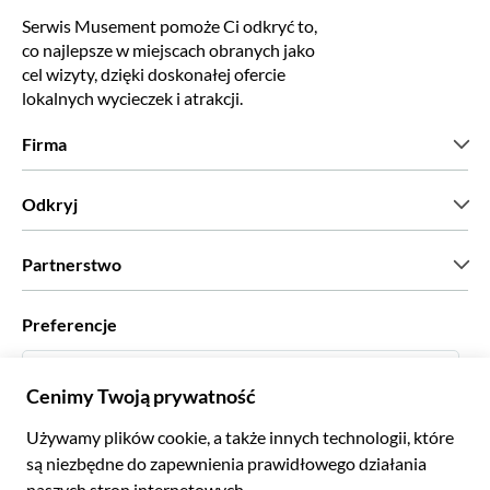
Serwis Musement pomoże Ci odkryć to,
co najlepsze w miejscach obranych jako
cel wizyty, dzięki doskonałej ofercie
lokalnych wycieczek i atrakcji.
Firma
Kim jesteśmy?
Odkryj
Prasa
Kariera
Co mówią nasi klienci?
Partnerstwo
Green & Fair Experiences
Wycieczki skrojone na miarę
Współpracujemy z
Preferencje
Programy powiązane
Osobiści agenci biur podróży
Polski
Biura podróży
Zostań dostawcą
Italiano
Become a Distribution Partner
Zł Złoty Polski
Français