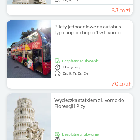
83
zł
,
00
Bilety jednodniowe na autobus
typu hop-on hop-off w Livorno
Bezpłatne anulowanie
Elastyczny
En,
It,
Fr,
Es,
De
70
zł
,
00
Wycieczka statkiem z Livorno do
Florencji i Pizy
Bezpłatne anulowanie