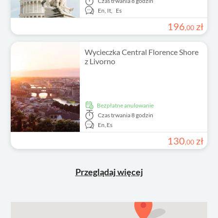
Czas trwania
8 godzin
En,
It,
Es
196
zł
,
00
Wycieczka Central Florence Shore
z Livorno
Bezpłatne anulowanie
Czas trwania
8 godzin
En,
Es
130
zł
,
00
Przeglądaj więcej