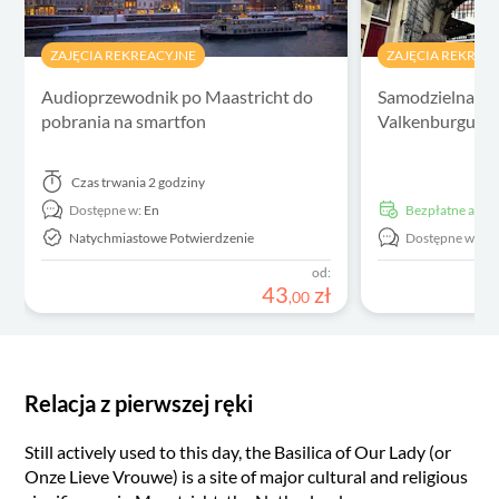
ZAJĘCIA REKREACYJNE
ZAJĘCIA REKREA
Audioprzewodnik po Maastricht do
Samodzielna gr
pobrania na smartfon
Valkenburgu
Czas trwania
2 godziny
Dostępne w:
En
Bezpłatne anu
Natychmiastowe Potwierdzenie
Dostępne w:
En
od:
43
zł
,
00
Relacja z pierwszej ręki
Still actively used to this day, the Basilica of Our Lady (or
Onze Lieve Vrouwe) is a site of major cultural and religious