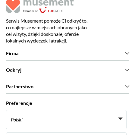
Serwis Musement pomoże Ci odkryć to,
co najlepsze w miejscach obranych jako
cel wizyty, dzięki doskonałej ofercie
lokalnych wycieczek i atrakcji.
Firma
Kim jesteśmy?
Odkryj
Prasa
Kariera
Co mówią nasi klienci?
Partnerstwo
Green & Fair Experiences
Wycieczki skrojone na miarę
Współpracujemy z
Preferencje
Programy powiązane
Osobiści agenci biur podróży
Polski
Biura podróży
Zostań dostawcą
Italiano