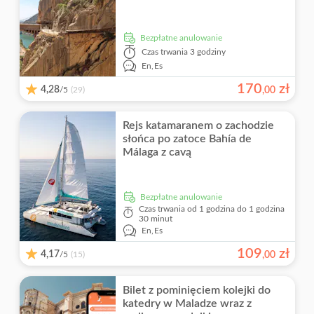
Bezpłatne anulowanie
Czas trwania
3 godziny
En,
Es
170
zł
4,28
/5
,
00
(29)
Rejs katamaranem o zachodzie
słońca po zatoce Bahía de
Málaga z cavą
Bezpłatne anulowanie
Czas trwania
od 1 godzina do 1 godzina
30 minut
En,
Es
109
zł
4,17
/5
,
00
(15)
Bilet z pominięciem kolejki do
katedry w Maladze wraz z