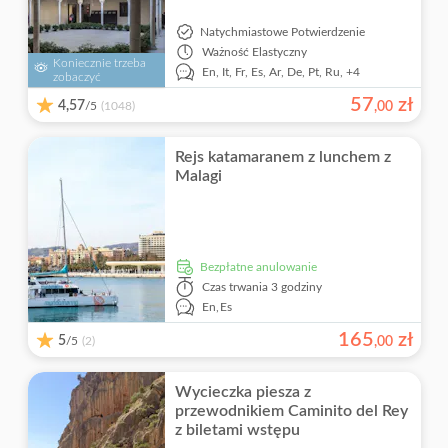
Natychmiastowe Potwierdzenie
Ważność
Elastyczny
Koniecznie trzeba
En,
It,
Fr,
Es,
Ar,
De,
Pt,
Ru,
+4
zobaczyć
57
zł
4,57
/5
,
00
(1048)
Rejs katamaranem z lunchem z
Malagi
Bezpłatne anulowanie
Czas trwania
3 godziny
En,
Es
165
zł
5
/5
,
00
(2)
Wycieczka piesza z
przewodnikiem Caminito del Rey
z biletami wstępu