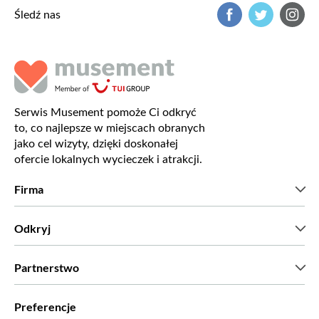
Śledź nas
Serwis Musement pomoże Ci odkryć
to, co najlepsze w miejscach obranych
jako cel wizyty, dzięki doskonałej
ofercie lokalnych wycieczek i atrakcji.
Firma
Kim jesteśmy?
Odkryj
Prasa
Kariera
Co mówią nasi klienci?
Partnerstwo
Green & Fair Experiences
Wycieczki skrojone na miarę
Współpracujemy z
Preferencje
Programy powiązane