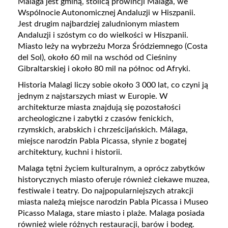
Malaga jest gminą, stolicą prowincji Malaga, we
Wspólnocie Autonomicznej Andaluzji w Hiszpanii.
Jest drugim najbardziej zaludnionym miastem
Andaluzji i szóstym co do wielkości w Hiszpanii.
Miasto leży na wybrzeżu Morza Śródziemnego (Costa
del Sol), około 60 mil na wschód od Cieśniny
Gibraltarskiej i około 80 mil na północ od Afryki.
Historia Malagi liczy sobie około 3 000 lat, co czyni ją
jednym z najstarszych miast w Europie. W
architekturze miasta znajdują się pozostałości
archeologiczne i zabytki z czasów fenickich,
rzymskich, arabskich i chrześcijańskich. Málaga,
miejsce narodzin Pabla Picassa, słynie z bogatej
architektury, kuchni i historii.
Malaga tętni życiem kulturalnym, a oprócz zabytków
historycznych miasto oferuje również ciekawe muzea,
festiwale i teatry. Do najpopularniejszych atrakcji
miasta należą miejsce narodzin Pabla Picassa i Museo
Picasso Malaga, stare miasto i plaże. Malaga posiada
również wiele różnych restauracji, barów i bodeg.