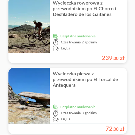
Wycieczka rowerowa z
przewodnikiem po El Chorro i
Desfiladero de los Gaitanes
Bezpłatne anulowanie
Czas trwania
2 godziny
En,
Es
239
zł
,
00
Wycieczka piesza z
przewodnikiem po El Torcal de
Antequera
Bezpłatne anulowanie
Czas trwania
3 godziny
En,
Es
72
zł
,
00