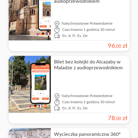
audioprzewodnikiem
Natychmiastowe Potwierdzenie
Czas trwania
1 godzina 30 minut
En,
It,
Fr,
Es,
De
96
zł
,
00
Bilet bez kolejki do Alcazaby w
Maladze z audioprzewodnikiem
Natychmiastowe Potwierdzenie
Czas trwania
1 godzina 30 minut
En,
It,
Fr,
Es,
De
78
zł
,
00
Wycieczka panoramiczna 360º