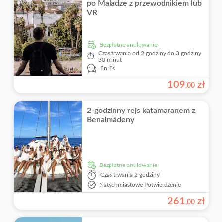
po Maladze z przewodnikiem lub
VR
Bezpłatne anulowanie
Czas trwania
od 2 godziny do 3 godziny
30 minut
En,
Es
109
zł
,
00
2-godzinny rejs katamaranem z
Benalmádeny
Bezpłatne anulowanie
Czas trwania
2 godziny
Natychmiastowe Potwierdzenie
261
zł
,
00