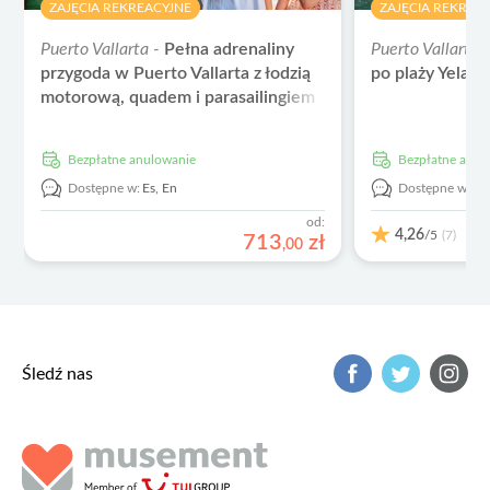
ZAJĘCIA REKREACYJNE
ZAJĘCIA REKREA
Puerto Vallarta -
Pełna adrenaliny
Puerto Vallarta 
przygoda w Puerto Vallarta z łodzią
po plaży Yelapa
motorową, quadem i parasailingiem
Bezpłatne anulowanie
Bezpłatne anu
Dostępne w:
Es,
En
Dostępne w:
Es
od:
4,26
/5
(7)
713
zł
,
00
Śledź nas