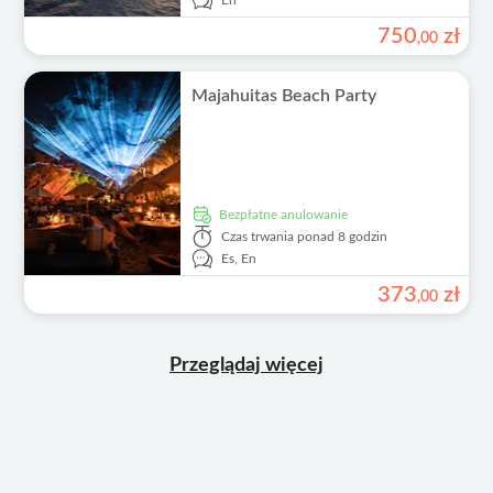
En
750
zł
,
00
Majahuitas Beach Party
Bezpłatne anulowanie
Czas trwania
ponad 8 godzin
Es,
En
373
zł
,
00
Przeglądaj więcej