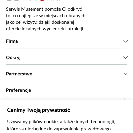
Serwis Musement pomoże Ci odkryć
to, co najlepsze w miejscach obranych
jako cel wizyty, dzięki doskonałej
ofercie lokalnych wycieczek i atrakcji.
Firma
Kim jesteśmy?
Odkryj
Prasa
Kariera
Co mówią nasi klienci?
Partnerstwo
Green & Fair Experiences
Wycieczki skrojone na miarę
Współpracujemy z
Preferencje
Programy powiązane
Osobiści agenci biur podróży
Polski
Biura podróży
Zostań dostawcą
Italiano
Become a Distribution Partner
Zł Złoty Polski
Français