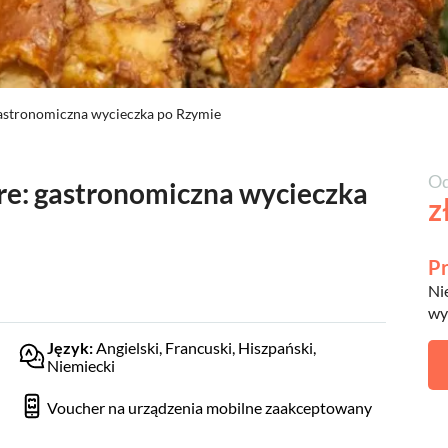
gastronomiczna wycieczka po Rzymie
Od
re: gastronomiczna wycieczka
z
Pr
Ni
wy
Język:
Angielski, Francuski, Hiszpański,
Niemiecki
Voucher na urządzenia mobilne zaakceptowany