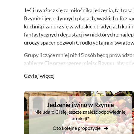
Jeśli uważasz się za miłośnika jedzenia, ta trasa
Rzymie i jego słynnych placach, wąskich uliczk
kuchnią i zanurz się w włoskich tradycjach kuli
fantastycznych degustacji w niektórych z najlep
uroczy spacer pozwoli Ci odkryć tajniki światow
Grupy liczące mniej niż 15 osób będą prowadzon
zabierze Cię przez szereg miejsc Rzymu, aby odw
kawiarnie, lodziarnie i restauracje w mieście. S
Czytaj więcej
znane, w tym pizza bianca, mortadella i lody.
Od smażonego dorsza w getcie żydowskim po pr
DSA1Jedzenie i wino w Rzymie
swoje zmysły i spalaj kalorie jednocześnie cies
Jedzenie i wino w Rzymie
Nie udało Ci się jeszcze znaleźć odpowiedniej
Indywidualne uwagi twojego przewodnika kulin
atrakcji?
zwyczajów kulinarnych, opis wszelkich imprez 
Oto kolejne propozycje
wycieczki oraz wprowadzenie do wybranych spe