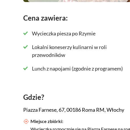
Dowiedz się, jak zamówić jedzenie w Rzymie i gd
Cena zawiera:
Wycieczka piesza po Rzymie
Lokalni koneserzy kulinarni w roli
przewodników
Lunch z napojami (zgodnie z programem)
Gdzie?
Piazza Farnese, 67, 00186 Roma RM, Włochy
Miejsce zbiórki:
Wycieczka rozpocznie się na Piazza Farnese na rogu