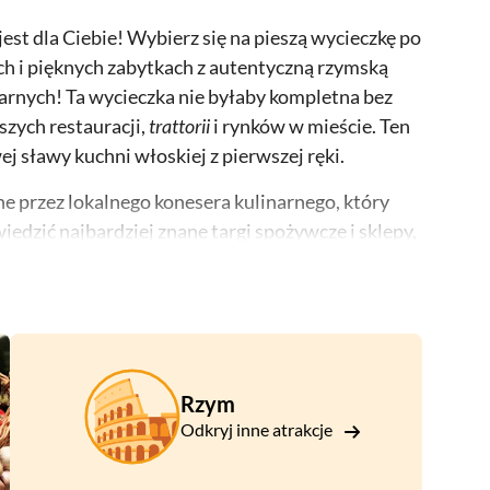
 jest dla Ciebie! Wybierz się na pieszą wycieczkę po
ach i pięknych zabytkach z autentyczną rzymską
narnych! Ta wycieczka nie byłaby kompletna bez
szych restauracji,
trattorii
i rynków w mieście. Ten
ej sławy kuchni włoskiej z pierwszej ręki.
e przez lokalnego konesera kulinarnego, który
iedzić najbardziej znane targi spożywcze i sklepy,
próbuj pysznych potraw i win, z których miasto jest
zyprawy i warzywa na Campo de Fiori, pobudzaj
ząc się pięknym włoskim klimatem.
Rzym
arnego będą zawierały przegląd włoskich
Odkryj inne atrakcje
sezonowych odbywających się w czasie Twojej
cjałów znalezionych w głównych sklepach.