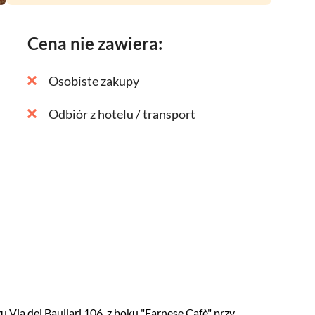
zie znaleźć najlepsze jedzenie w mieście.
Cena nie zawiera:
Osobiste zakupy
Odbiór z hotelu / transport
 Via dei Baullari 106, z boku "Farnese Cafè" przy