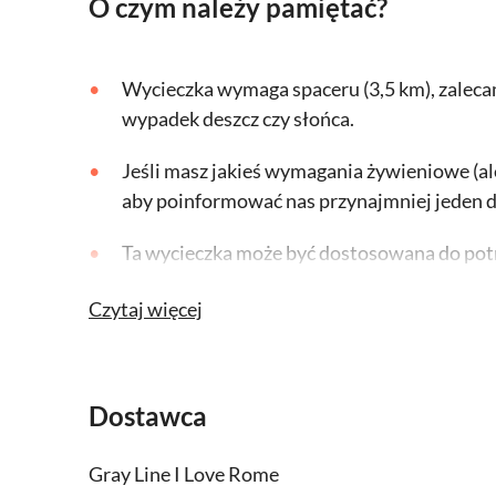
O czym należy pamiętać?
Wycieczka wymaga spaceru (3,5 km), zalec
wypadek deszcz czy słońca.
Jeśli masz jakieś wymagania żywieniowe (aler
aby poinformować nas przynajmniej jeden d
Ta wycieczka może być dostosowana do pot
Wycieczka jest dostępna zarówno rano, jak i 
Czytaj więcej
16:00 i nie będzie dostępny na popołudniowe
Campo de Fiori, będziesz musiał zarezerwo
Dostawca
Gray Line I Love Rome