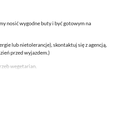
amy nosić wygodne buty i być gotowym na
gie lub nietolerancje), skontaktuj się z agencją,
zień przed wyjazdem.)
rzeb wegetarian.
po południu, z tą różnicą, że targ zamyka się o
j wycieczce. Jeśli chcesz odwiedzić słynny targ
wać poranną wycieczkę.