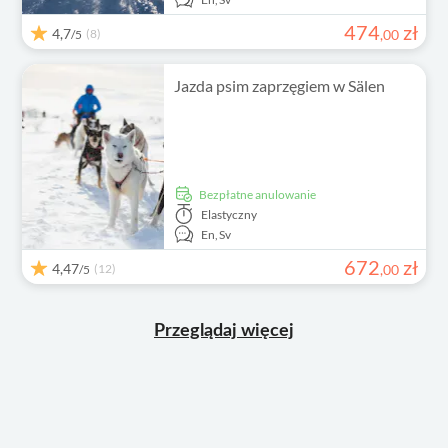
474
zł
4,7
(8)
,
00
/5
Jazda psim zaprzęgiem w Sälen
Bezpłatne anulowanie
Elastyczny
En,
Sv
672
zł
4,47
(12)
,
00
/5
Przeglądaj więcej