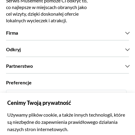
Serwis Musement pomoże Ci odkryć to,
co najlepsze w miejscach obranych jako
cel wizyty, dzięki doskonałej ofercie
lokalnych wycieczek i atrakcji.
Firma
Kim jesteśmy?
Odkryj
Prasa
Kariera
Co mówią nasi klienci?
Partnerstwo
Green & Fair Experiences
Wycieczki skrojone na miarę
Współpracujemy z
Preferencje
Programy powiązane
Osobiści agenci biur podróży
Polski
Biura podróży
Zostań dostawcą
Italiano
Become a Distribution Partner
Zł Złoty Polski
Français
Español