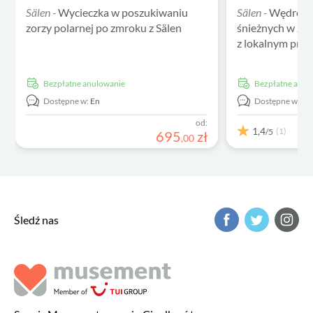
Sälen -
Wycieczka w poszukiwaniu
Sälen -
Wędrówka
zorzy polarnej po zmroku z Sälen
śnieżnych w za
z lokalnym prz
Bezpłatne anulowanie
Bezpłatne anu
Dostępne w:
En
Dostępne w:
En
od:
1,4
(1)
/5
695
zł
,
00
Śledź nas