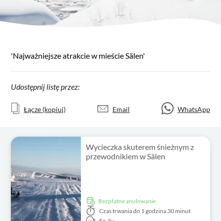
'Najważniejsze atrakcie w mieście Sälen'
Udostępnij listę przez:
Łącze (kopiuj)
Email
WhatsApp
Wycieczka skuterem śnieżnym z
przewodnikiem w Sälen
Bezpłatne anulowanie
Czas trwania
do 1 godzina 30 minut
En,
Sv