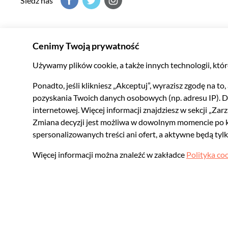
Śledź nas
Serwis Musement pomoże Ci odkryć to, co najlepsze w miejsc
doskonałej ofercie lokalnych wycieczek i atrakcji.
© 2026 Musement S.p.A.
VAT IT07978000961 - Licencja
Internetowe biur