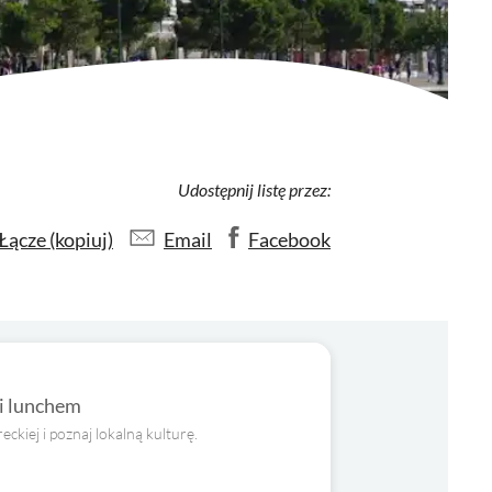
Udostępnij listę przez:
Łącze (kopiuj)
Email
Facebook
 i lunchem
eckiej i poznaj lokalną kulturę.