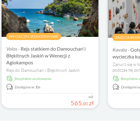
WYCIECZKI JEDNODNIOWE
ZAJĘCIA REK
Volos -
Rejs statkiem do Damouchari i
Kavala -
Gotu
Błękitnych Jaskiń w Wenecji z
wycieczka ku
Agiokampos
Zanurz się w l
podczas tej poł
Rejs do Damouchari i Błękitnych Jaskiń.
warsztatów ku
Bezpłatne anulowanie
Bezpłatne
Dostępne w:
En
Dostępne w
od:
565
zł
,
00