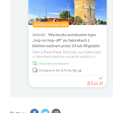
ZAJĘCIA REKREACYJNE
Saloniki -
Wycieczka autobusem typu
„hop-on hop-off” po Salonikach z
biletem ważnym przez 24 lub 48 godzin
Odkryj Białą Wieżę, Rotundę i Łuk Galeriusza
w Salonikach podczas wycieczki autobusem
typu „hop-on hop-off”, podziwiając
Bezpłatne anulowanie
panoramiczne widoki i słuchając
wielojęzycznego komentarza.
Dostępne w:
En,
It,
Fr,
Es,
De,
+2
od:
83
zł
,
00