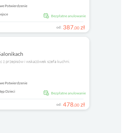
we Potwierdzenie
ejsce
Bezpłatne anulowanie
387
zł
od:
,
00
Salonikach
c z przepisów i wskazówek szefa kuchni.
we Potwierdzenie
tęp Dzieci
Bezpłatne anulowanie
478
zł
od:
,
00