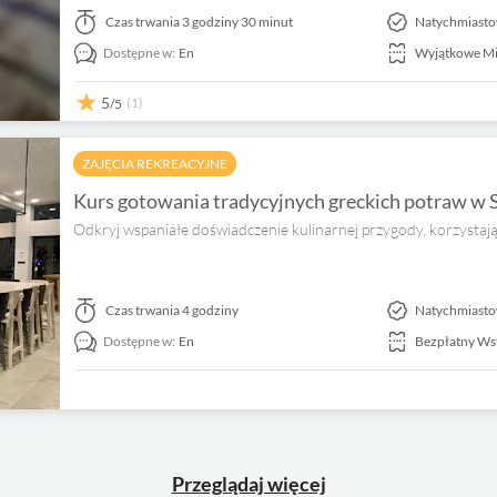
Czas trwania
3 godziny 30 minut
Natychmiasto
Dostępne w:
En
Wyjątkowe Mi
5
(1)
/5
ZAJĘCIA REKREACYJNE
Kurs gotowania tradycyjnych greckich potraw w 
Odkryj wspaniałe doświadczenie kulinarnej przygody, korzystają
Czas trwania
4 godziny
Natychmiasto
Dostępne w:
En
Bezpłatny Ws
Przeglądaj więcej