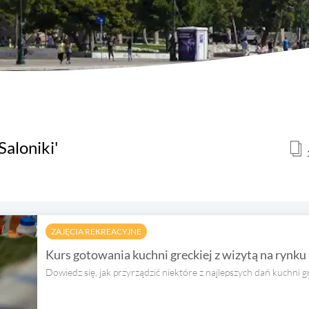
Saloniki'
ZAJĘCIA REKREACYJNE
Kurs gotowania kuchni greckiej z wizytą na rynku
Dowiedz się, jak przyrządzić niektóre z najlepszych dań kuchni gr