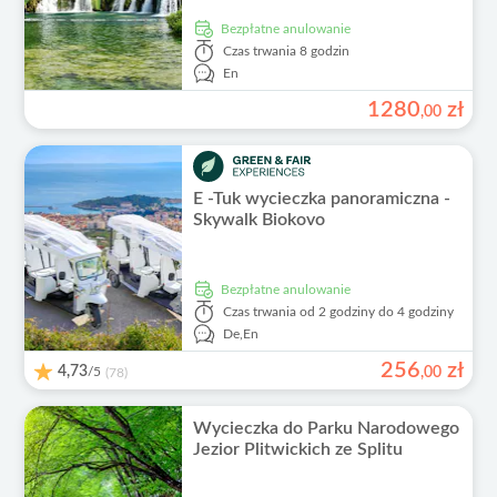
Bezpłatne anulowanie
Czas trwania
8 godzin
En
1280
zł
,
00
E -Tuk wycieczka panoramiczna -
Skywalk Biokovo
Bezpłatne anulowanie
Czas trwania
od 2 godziny do 4 godziny
De,
En
256
zł
4,73
/5
,
00
(78)
Wycieczka do Parku Narodowego
Jezior Plitwickich ze Splitu