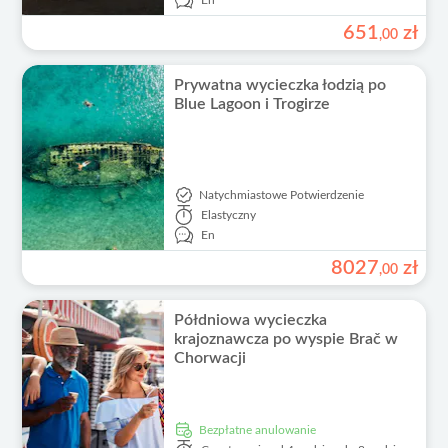
En
651
zł
,
00
Prywatna wycieczka łodzią po
Blue Lagoon i Trogirze
Natychmiastowe Potwierdzenie
Elastyczny
En
8027
zł
,
00
Półdniowa wycieczka
krajoznawcza po wyspie Brač w
Chorwacji
Bezpłatne anulowanie