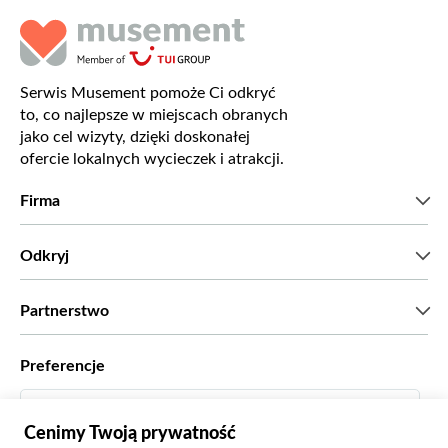
Serwis Musement pomoże Ci odkryć
to, co najlepsze w miejscach obranych
jako cel wizyty, dzięki doskonałej
ofercie lokalnych wycieczek i atrakcji.
Firma
Kim jesteśmy?
Odkryj
Prasa
Kariera
Co mówią nasi klienci?
Partnerstwo
Green & Fair Experiences
Wycieczki skrojone na miarę
Współpracujemy z
Preferencje
Programy powiązane
Osobiści agenci biur podróży
Polski
Biura podróży