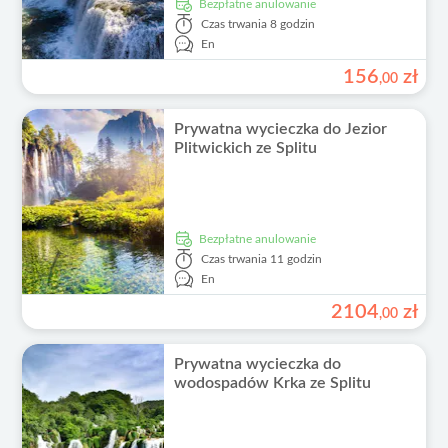
Bezpłatne anulowanie
Czas trwania
8 godzin
En
156
zł
,
00
Prywatna wycieczka do Jezior
Plitwickich ze Splitu
Bezpłatne anulowanie
Czas trwania
11 godzin
En
2104
zł
,
00
Prywatna wycieczka do
wodospadów Krka ze Splitu