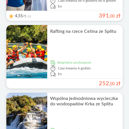
Czas trwania
od 4 godziny do 8 godzin
En
391
zł
4,55
/5
,
00
(8)
Rafting na rzece Cetina ze Splitu
Bezpłatne anulowanie
Czas trwania
6 godzin
En
252
zł
,
00
Wspólna jednodniowa wycieczka
do wodospadów Krka ze Splitu