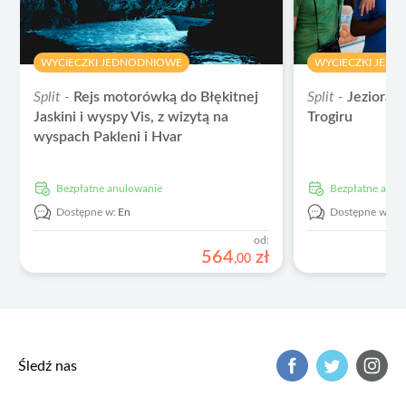
WYCIECZKI JEDNODNIOWE
WYCIECZKI JED
Split -
Rejs motorówką do Błękitnej
Split -
Jeziora P
Jaskini i wyspy Vis, z wizytą na
Trogiru
wyspach Pakleni i Hvar
Bezpłatne anulowanie
Bezpłatne anu
Dostępne w:
En
Dostępne w:
E
od:
564
zł
,
00
Śledź nas