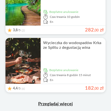
Bezpłatne anulowanie
Czas trwania
10 godzin
En
282
zł
3,8
/5
,
00
(2)
Wycieczka do wodospadów Krka
ze Splitu z degustacją wina
Bezpłatne anulowanie
Czas trwania
8 godzin 15 minut
En
182
zł
4,4
/5
,
00
(6)
Przeglądaj więcej