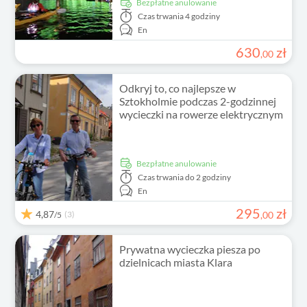
Bezpłatne anulowanie
Czas trwania
4 godziny
En
630
zł
,
00
Odkryj to, co najlepsze w
Sztokholmie podczas 2-godzinnej
wycieczki na rowerze elektrycznym
Bezpłatne anulowanie
Czas trwania
do 2 godziny
En
295
zł
4,87
(3)
,
00
/5
Prywatna wycieczka piesza po
dzielnicach miasta Klara