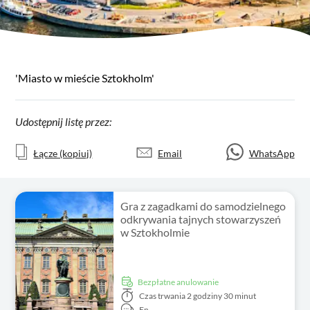
'Miasto w mieście Sztokholm'
Udostępnij listę przez:
Łącze (kopiuj)
Email
WhatsApp
Gra z zagadkami do samodzielnego
odkrywania tajnych stowarzyszeń
w Sztokholmie
Bezpłatne anulowanie
Czas trwania
2 godziny 30 minut
En