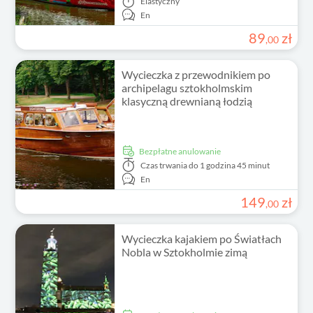
Elastyczny
En
89
zł
,
00
Wycieczka z przewodnikiem po
archipelagu sztokholmskim
klasyczną drewnianą łodzią
Bezpłatne anulowanie
Czas trwania
do 1 godzina 45 minut
En
149
zł
,
00
Wycieczka kajakiem po Światłach
Nobla w Sztokholmie zimą