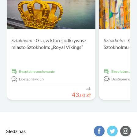
Sztokholm -
Gra, w której odkrywasz
Sztokholm -
Gra
miasto Sztokholm: „Royal Vikings”
Sztokholmu z mi
Bezpłatne anulowanie
Bezpłatne anu
Dostępne w:
En
Dostępne w:
En
od:
43
zł
,
00
Śledź nas