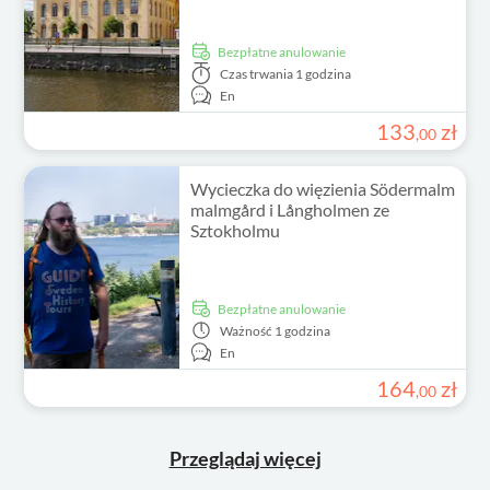
Bezpłatne anulowanie
Czas trwania
1 godzina
En
133
zł
,
00
Wycieczka do więzienia Södermalm
malmgård i Långholmen ze
Sztokholmu
Bezpłatne anulowanie
Ważność
1 godzina
En
164
zł
,
00
Przeglądaj więcej