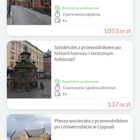
Bezpłatne anulowanie
Czas trwania
2 godziny
En
1053
zł
,
00
Sztokholm z przewodnikiem po
historii horroru i mrocznym
folklorze?
Bezpłatne anulowanie
Czas trwania
1 godzina 30 minut
En
137
zł
,
00
Piesza wycieczka z przewodnikiem
po Uniwersytecie w Uppsali