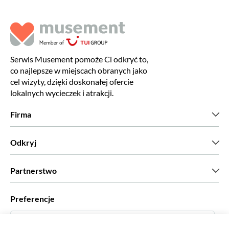
Serwis Musement pomoże Ci odkryć to,
co najlepsze w miejscach obranych jako
cel wizyty, dzięki doskonałej ofercie
lokalnych wycieczek i atrakcji.
Firma
Kim jesteśmy?
Odkryj
Prasa
Kariera
Co mówią nasi klienci?
Partnerstwo
Green & Fair Experiences
Wycieczki skrojone na miarę
Współpracujemy z
Preferencje
Programy powiązane
Osobiści agenci biur podróży
Polski