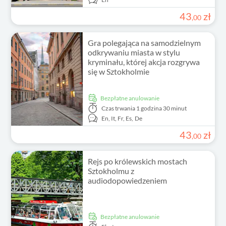
43
zł
,
00
Gra polegająca na samodzielnym
odkrywaniu miasta w stylu
kryminału, której akcja rozgrywa
się w Sztokholmie
Bezpłatne anulowanie
Czas trwania
1 godzina 30 minut
En,
It,
Fr,
Es,
De
43
zł
,
00
Rejs po królewskich mostach
Sztokholmu z
audiodopowiedzeniem
Bezpłatne anulowanie