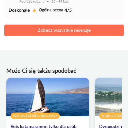
Podróż z rodziną
35 - 44 lata
Doskonale
4/5
Ogólna ocena
Zobacz wszystkie recenzje
Może Ci się także spodobać
WYCIECZKI JEDNODNIOWE
ZAJĘCIA REKRE
Rejs katamaranem tylko dla osób
Dwugodzinna 