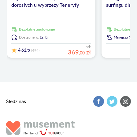
dorosłych u wybrzeży Teneryfy
surfingu dla t
Bezpłatne anulowanie
Bezpłatne an
Dostępne w:
Es,
En
Mniejsza Gru
od:
4,61
/5
(494)
369
zł
,
00
Śledź nas