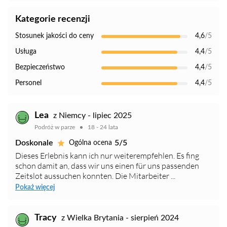
Kategorie recenzji
Stosunek jakości do ceny
4,6
/5
Usługa
4,4
/5
Bezpieczeństwo
4,4
/5
Personel
4,4
/5
Lea
z Niemcy - lipiec 2025
Podróż w parze
18 - 24 lata
Doskonale
5/5
Ogólna ocena
Dieses Erlebnis kann ich nur weiterempfehlen. Es fing
schon damit an, dass wir uns einen für uns passenden
Zeitslot aussuchen konnten. Die Mitarbeiter ...
Pokaż więcej
Tracy
z Wielka Brytania - sierpień 2024