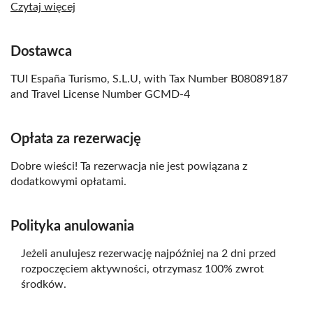
małymi dziećmi
Czytaj więcej
Prosimy o zapakowanie stroju kąpielowego oraz kremu
z filtrem UV
Dostawca
Prosimy o zapakowanie ręcznika
TUI España Turismo, S.L.U, with Tax Number B08089187
Transfery nie są zawarte w cenie
and Travel License Number GCMD-4
Wycieczka zależna od warunków pogodowych
Opłata za rezerwację
Dobre wieści! Ta rezerwacja nie jest powiązana z
dodatkowymi opłatami.
Polityka anulowania
Jeżeli anulujesz rezerwację najpóźniej na 2 dni przed
rozpoczęciem aktywności, otrzymasz 100% zwrot
środków.