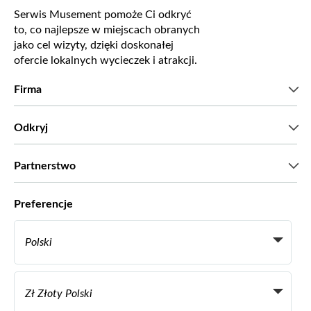
Serwis Musement pomoże Ci odkryć
to, co najlepsze w miejscach obranych
jako cel wizyty, dzięki doskonałej
ofercie lokalnych wycieczek i atrakcji.
Firma
Kim jesteśmy?
Odkryj
Prasa
Kariera
Co mówią nasi klienci?
Partnerstwo
Green & Fair Experiences
Wycieczki skrojone na miarę
Współpracujemy z
Preferencje
Programy powiązane
Osobiści agenci biur podróży
Polski
Biura podróży
Zostań dostawcą
Italiano
Become a Distribution Partner
Zł Złoty Polski
Français