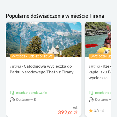
Popularne doświadczenia w mieście Tirana
WYCIECZKI JEDNODNIOWE
WYCIECZKI JED
Tirana -
Tirana -
Całodniowa wycieczka do
Rzeka V
Parku Narodowego Theth z Tirany
kąpielisku Ben
wycieczka
Bezpłatne anulowanie
Bezpłatne anu
Dostępne w:
En
Dostępne w:
E
od:
5
/5
(1)
392
zł
,
00