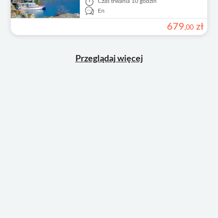
Czas trwania
10 godzin
En
679
zł
,
00
Przeglądaj więcej