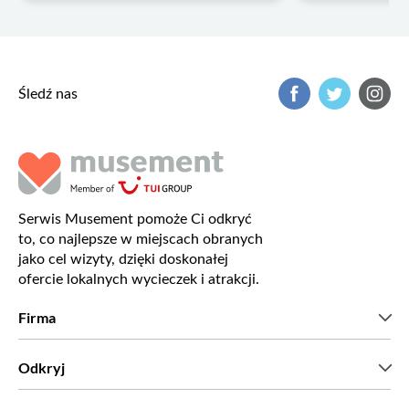
Śledź nas
Serwis Musement pomoże Ci odkryć
to, co najlepsze w miejscach obranych
jako cel wizyty, dzięki doskonałej
ofercie lokalnych wycieczek i atrakcji.
Firma
Kim jesteśmy?
Odkryj
Prasa
Kariera
Co mówią nasi klienci?