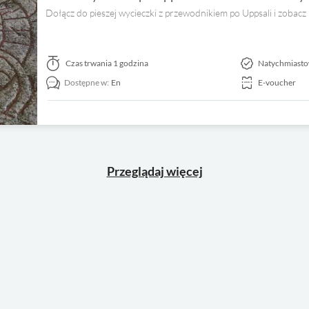
Dołącz do pieszej wycieczki z przewodnikiem po Uppsali i zobacz k
Czas trwania
1 godzina
Natychmiasto
Dostępne w:
En
E-voucher
Przeglądaj więcej