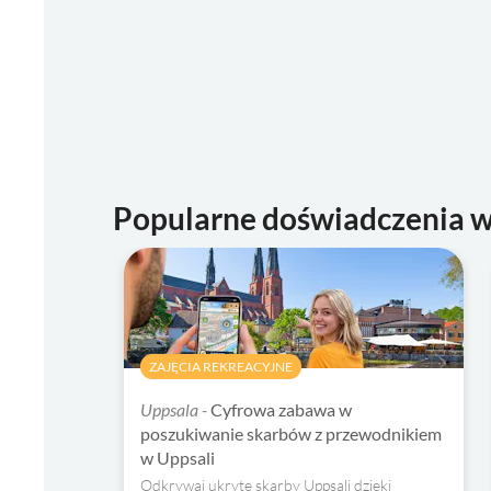
Popularne doświadczenia w
ZAJĘCIA REKREACYJNE
Uppsala -
Cyfrowa zabawa w
poszukiwanie skarbów z przewodnikiem
w Uppsali
Odkrywaj ukryte skarby Uppsali dzięki