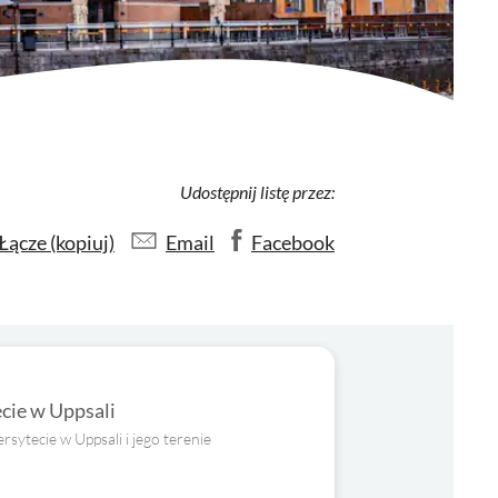
Udostępnij listę przez:
Łącze (kopiuj)
Email
Facebook
cie w Uppsali
sytecie w Uppsali i jego terenie