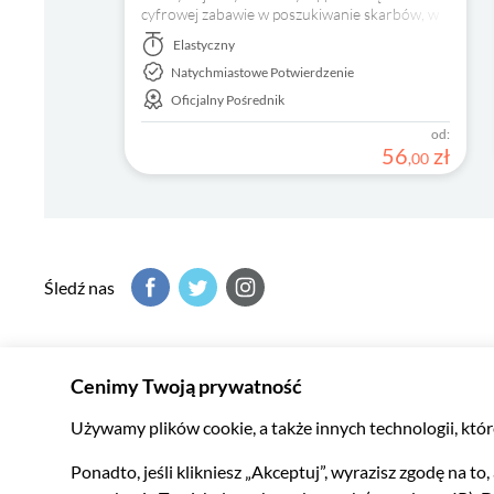
cyfrowej zabawie w poszukiwanie skarbów, w
której sam kierujesz swoim tempem. Odkrywaj
Elastyczny
zabytki we własnym tempie.
Natychmiastowe Potwierdzenie
Oficjalny Pośrednik
od:
56
zł
,
00
Śledź nas
Serwis Musement pomoże Ci odkryć to, co najlepsze w miejsc
doskonałej ofercie lokalnych wycieczek i atrakcji.