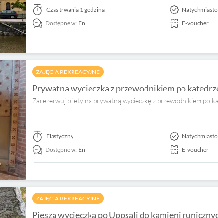
Czas trwania
1 godzina
Natychmiasto
Dostępne w:
En
E-voucher
ZAJĘCIA REKREACYJNE
Prywatna wycieczka z przewodnikiem po katedrz
Zarezerwuj bilety na prywatną wycieczkę z przewodnikiem po ka
Elastyczny
Natychmiasto
Dostępne w:
En
E-voucher
ZAJĘCIA REKREACYJNE
Piesza wycieczka po Uppsali do kamieni runiczny