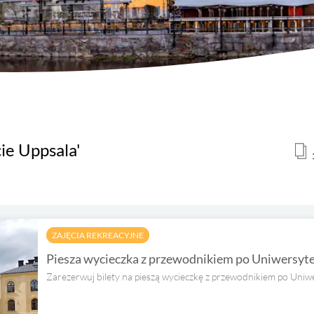
ie Uppsala'
ZAJĘCIA REKREACYJNE
Piesza wycieczka z przewodnikiem po Uniwersyte
Zarezerwuj bilety na pieszą wycieczkę z przewodnikiem po Uniwer