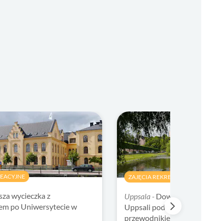
REACYJNE
ZAJĘCIA REKREACYJNE
sza wycieczka z
Uppsala -
Dowiedz się o refor
em po Uniwersytecie w
Uppsali podczas pieszej wyci
przewodnikiem