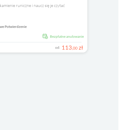
amienie runiczne i naucz się je czytać
we Potwierdzenie
Bezpłatne anulowanie
113
zł
od:
,
00