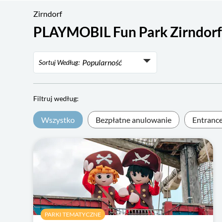
Zirndorf
PLAYMOBIL Fun Park Zirndorf 
Popularność
Sortuj Według:
Popularność
Ocena
Filtruj według:
Najniższa cena
Wszystko
Bezpłatne anulowanie
Entrance
Najwyższa cena
PARKI TEMATYCZNE