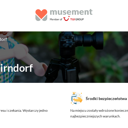
dorf
irndorf
Środki bezpieczeństwa 
resu i czekania. Wystarczy jedno
Na miejscu zostały wdrożone konieczn
najbezpieczniejszych warunkach.