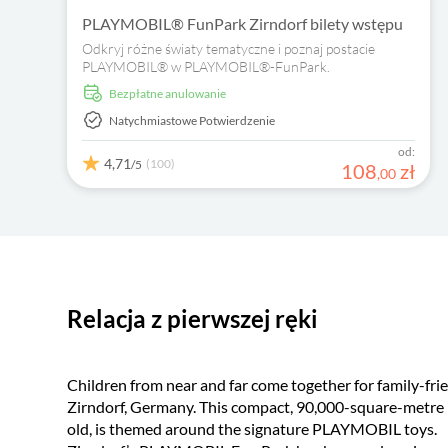
PLAYMOBIL® FunPark Zirndorf bilety wstępu
Odkryj różne światy tematyczne i poznaj postacie
PLAYMOBIL® w PLAYMOBIL®-FunPark.
Bezpłatne anulowanie
Natychmiastowe Potwierdzenie
od:
4,71
(100)
/5
108
zł
,
00
Relacja z pierwszej ręki
Children from near and far come together for family-fr
Zirndorf, Germany. This compact, 90,000-square-metre le
old, is themed around the signature PLAYMOBIL toys.