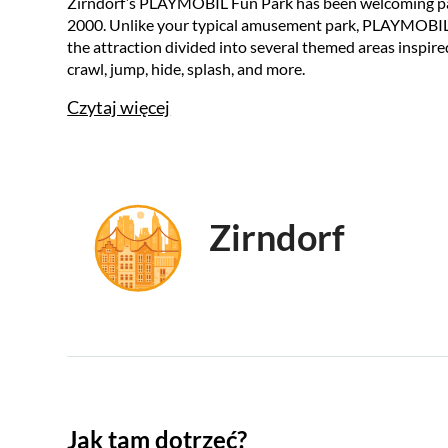
Zirndorf’s PLAYMOBIL Fun Park has been welcoming paren
2000. Unlike your typical amusement park, PLAYMOBIL Fu
the attraction divided into several themed areas insp
crawl, jump, hide, splash, and more.
Czytaj więcej
Zirndorf
Jak tam dotrzeć?