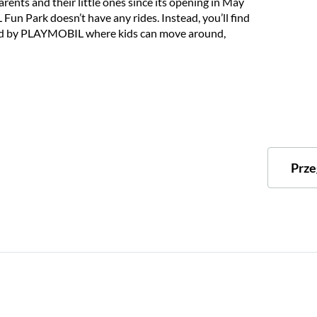
ts and their little ones since its opening in May
n Park doesn’t have any rides. Instead, you’ll find
ired by PLAYMOBIL where kids can move around,
Prze