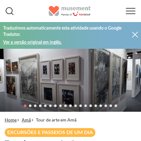
Traduzimos automaticamente esta atividade usando o Google
Tradutor.
Ver a versão original em inglês.
Home
Amã
Tour de arte em Amã
EXCURSÕES E PASSEIOS DE UM DIA