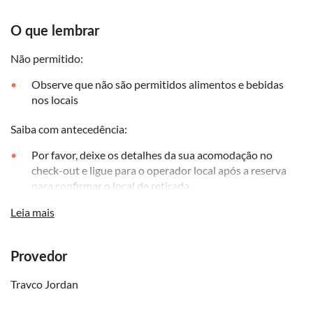
O que lembrar
Não permitido:
Observe que não são permitidos alimentos e bebidas
nos locais
Saiba com antecedência:
Por favor, deixe os detalhes da sua acomodação no
check-out e ligue para o operador local após a reserva
para confirmar o local de retirada.
A ordem das visitas pode variar
Leia mais
As galerias estão fechadas na sexta-feira
Provedor
Travco Jordan