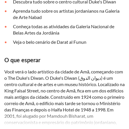
Descubra tudo sobre o centro cultural Duke's Diwan
Aprenda tudo sobre os artistas jordanianos na Galeria
de Arte Nabad
Conheça todas as atividades da Galeria Nacional de
Belas Artes da Jordânia
Veja o belo cenário de Darat al Funun
O que esperar
Você verá o lado artístico da cidade de Amã, começando com
o The Duke's Diwan. O Duke's Diwan (ديوان الدوق) é um
centro cultural e de artes e um museu histórico. Localizado na
King Faisal Street, no centro de Amã, fica em um dos edifícios
mais antigos da cidade. Construído em 1924 como o primeiro
correio de Amã, o edifício mais tarde se tornou o Ministério
das Finanças e depois o Haifa Hotel de 1948 a 1998. Em
2001, foi alugado por Mamdouh Bisharat, um
conservacionista e empresário do patrimônio jordaniano,
pelo dobro do preço para evitar que os donos do edifício o