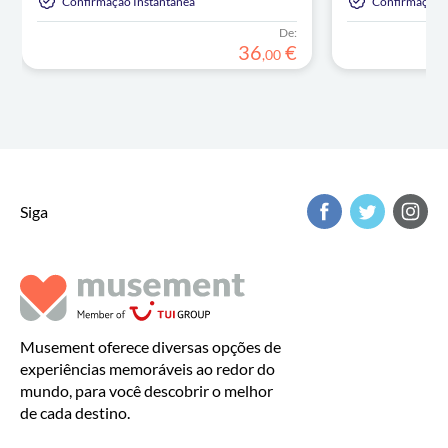
Confirmação Instantânea
Confirmação I
De:
36
€
,
00
Siga
Musement oferece diversas opções de
experiências memoráveis ao redor do
mundo, para você descobrir o melhor
de cada destino.