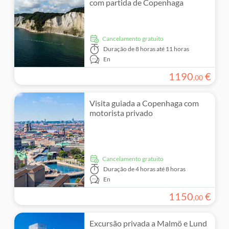
com partida de Copenhaga
Cancelamento gratuito
Duração
de 8 horas até 11 horas
En
1190
€
,
00
Visita guiada a Copenhaga com
motorista privado
Cancelamento gratuito
Duração
de 4 horas até 8 horas
En
1150
€
,
00
Excursão privada a Malmö e Lund