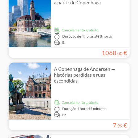
a partir de Copenhaga
Cancelamento gratuito
Duração
de 4 horas até 8 horas
En
1068
€
,
00
A Copenhaga de Andersen —
histórias perdidas e ruas
escondidas
Cancelamento gratuito
Duração
1 hora 45 minutos
En
7
€
,
99