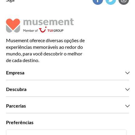
Musement oferece diversas opções de
experiências memoráveis ao redor do
mundo, para você descobrir o melhor
de cada destino.
Empresa
Que somos
Descubra
Imprensa
Carreiras
O que dizem os nossos clientes
Parcerias
Green & Fair Experiences
Tours personalizados
Com quem trabalhamos
Preferências
Programas afiliados