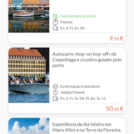
Cancelamento gratuito
Flexível
En,
It,
Fr,
Es,
De
9
€
,
99
Autocarro «hop-on hop-off» de
Copenhaga e cruzeiro guiado pelo
porto
Confirmação Instantânea
Validity
Flexível
En,
It,
Fr,
Es,
De,
Pt,
Ru,
Sv,
+2
50
€
,
50
Experiência de dia inteiro em
Møns Klint e na Torre da Floresta,