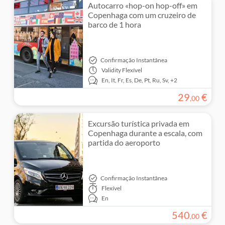
Autocarro «hop-on hop-off» em
Copenhaga com um cruzeiro de
barco de 1 hora
Confirmação Instantânea
Validity
Flexível
En,
It,
Fr,
Es,
De,
Pt,
Ru,
Sv,
+2
29
€
,
00
Excursão turística privada em
Copenhaga durante a escala, com
partida do aeroporto
Confirmação Instantânea
Flexível
En
540
€
,
00