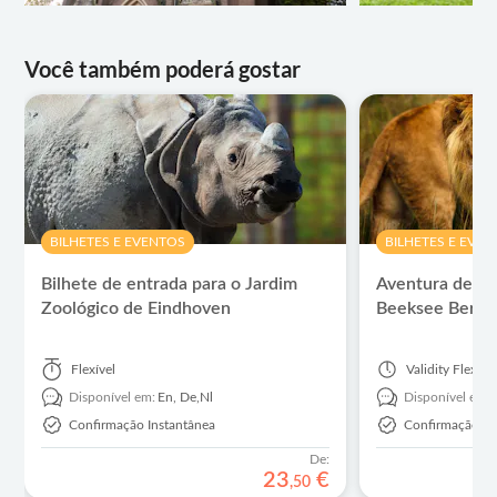
Você também poderá gostar
BILHETES E EVENTOS
BILHETES E EVE
Bilhete de entrada para o Jardim
Aventura de saf
Zoológico de Eindhoven
Beeksee Berge
Flexível
Validity
Flexíve
Disponível em:
En,
De,
Nl
Disponível em:
Confirmação Instantânea
Confirmação In
De:
23
€
,
50