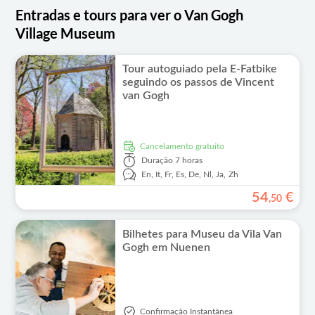
Entradas e tours para ver o Van Gogh
Village Museum
Tour autoguiado pela E-Fatbike
seguindo os passos de Vincent
van Gogh
Cancelamento gratuito
Duração
7 horas
En,
It,
Fr,
Es,
De,
Nl,
Ja,
Zh
54
€
,
50
Bilhetes para Museu da Vila Van
Gogh em Nuenen
Confirmação Instantânea