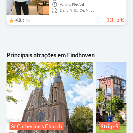
Validity
Flexível
En,
It,
Fr,
Es,
De,
Nl,
Ja
13
€
4,8
/5
,
50
(5)
Principais atrações em Eindhoven
St Catherine’s Church
Strijp-S