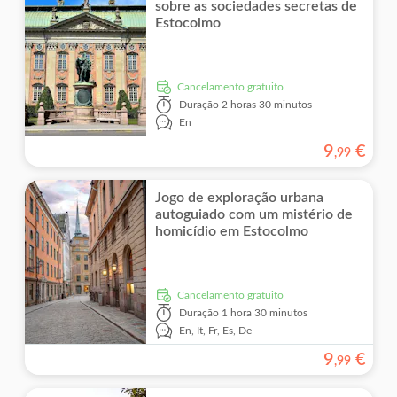
sobre as sociedades secretas de
Estocolmo
Cancelamento gratuito
Duração
2 horas 30 minutos
En
9
€
,
99
Jogo de exploração urbana
autoguiado com um mistério de
homicídio em Estocolmo
Cancelamento gratuito
Duração
1 hora 30 minutos
En,
It,
Fr,
Es,
De
9
€
,
99