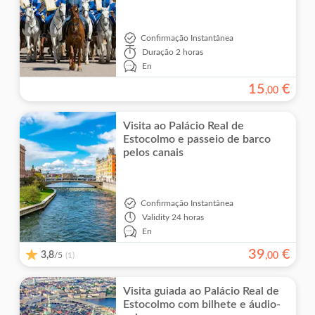
Confirmação Instantânea
Duração
2 horas
En
15
€
,
00
Visita ao Palácio Real de
Estocolmo e passeio de barco
pelos canais
Confirmação Instantânea
Validity
24 horas
En
39
€
3,8
/5
,
00
(1)
Visita guiada ao Palácio Real de
Estocolmo com bilhete e áudio-