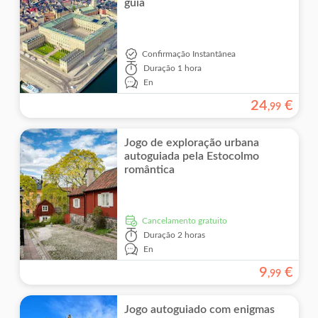
guia
Confirmação Instantânea
Duração
1 hora
En
24
€
,
99
Jogo de exploração urbana
autoguiada pela Estocolmo
romântica
Cancelamento gratuito
Duração
2 horas
En
9
€
,
99
Jogo autoguiado com enigmas