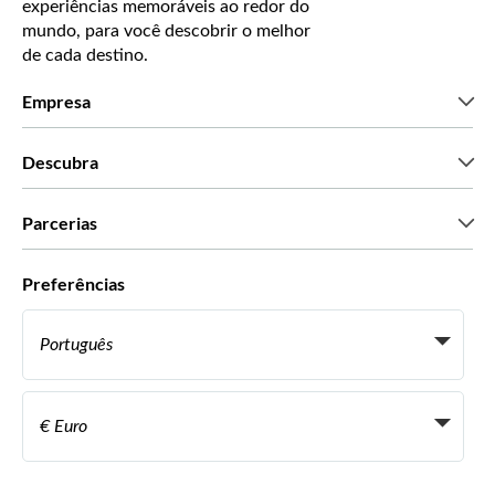
experiências memoráveis ao redor do
mundo, para você descobrir o melhor
de cada destino.
Empresa
Que somos
Descubra
Imprensa
Carreiras
O que dizem os nossos clientes
Parcerias
Green & Fair Experiences
Tours personalizados
Com quem trabalhamos
Preferências
Programas afiliados
Agentes de viagens pessoais
Português
Agências de viagem
Torne-se um Supplier
Italiano
Torne-se parceiro de distribuição
€ Euro
Français
Español
€ Euro