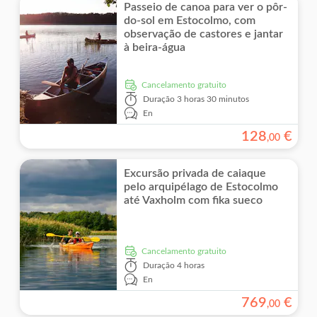
Passeio de canoa para ver o pôr-
do-sol em Estocolmo, com
observação de castores e jantar
à beira-água
Cancelamento gratuito
Duração
3 horas 30 minutos
En
128
€
,
00
Excursão privada de caiaque
pelo arquipélago de Estocolmo
até Vaxholm com fika sueco
Cancelamento gratuito
Duração
4 horas
En
769
€
,
00