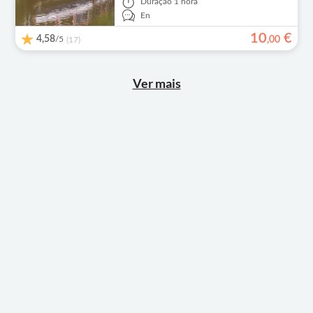
Duração
1 hora
En
10
€
4,58
/5
,
00
(17)
Ver mais