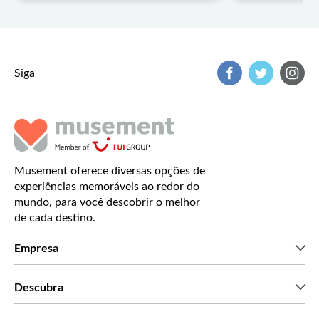
Siga
Musement oferece diversas opções de
experiências memoráveis ao redor do
mundo, para você descobrir o melhor
de cada destino.
Empresa
Que somos
Descubra
Imprensa
Carreiras
O que dizem os nossos clientes