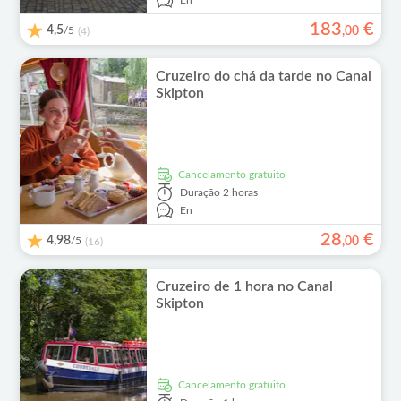
En
183
€
4,5
/5
,
00
(4)
Cruzeiro do chá da tarde no Canal
Skipton
Cancelamento gratuito
Duração
2 horas
En
28
€
4,98
/5
,
00
(16)
Cruzeiro de 1 hora no Canal
Skipton
Cancelamento gratuito