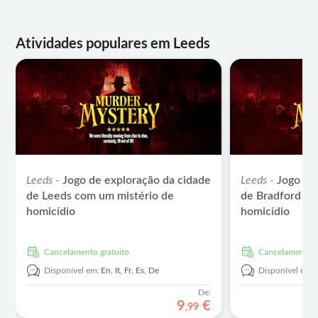
Atividades populares em Leeds
Leeds -
Jogo de exploração da cidade
Leeds -
Jogo de
de Leeds com um mistério de
de Bradford co
homicídio
homicídio
Cancelamento gratuito
Cancelamento g
Disponível em:
En,
It,
Fr,
Es,
De
Disponível em:
De:
9
€
,
99