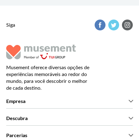
Siga
Musement oferece diversas opções de
experiências memoráveis ao redor do
mundo, para você descobrir o melhor
de cada destino.
Empresa
Que somos
Descubra
Imprensa
Carreiras
O que dizem os nossos clientes
Parcerias