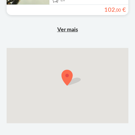
En
102
€
,
00
Ver mais