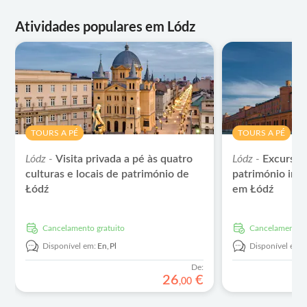
Atividades populares em Lódz
TOURS A PÉ
TOURS A PÉ
Lódz -
Visita privada a pé às quatro
Lódz -
Excursão
culturas e locais de património de
património indu
Łódź
em Łódź
Cancelamento gratuito
Cancelamento g
Disponível em:
En,
Pl
Disponível em:
De:
26
€
,
00