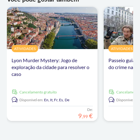
ATIVIDADES
ATIVIDADES
Lyon Murder Mystery: Jogo de
Passeio guiado
exploração da cidade para resolver o
do crime na Pr
caso
Cancelamento gratuito
Cancelamento
Disponível em:
En,
It,
Fr,
Es,
De
Disponível em
De:
9
€
,
99