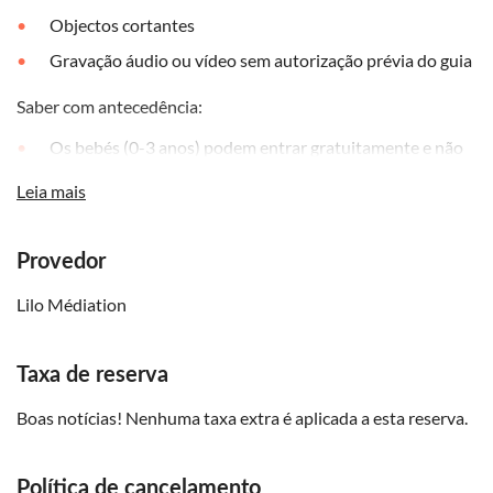
Objectos cortantes
Gravação áudio ou vídeo sem autorização prévia do guia
Saber com antecedência:
Os bebés (0-3 anos) podem entrar gratuitamente e não
precisam de bilhete
Leia mais
A visita é efectuada em caso de chuva, vento, neve ou
calor
Provedor
Não se esqueça de trazer:
Lilo Médiation
Sapatos confortáveis para caminhar, um boné em tempo
de sol ou um guarda-chuva, se necessário
Taxa de reserva
Água
Documentação para comprovar a compra de um bilhete
Boas notícias! Nenhuma taxa extra é aplicada a esta reserva.
reduzido (por exemplo, cartão de estudante para o
bilhete de estudante, cartão de identificação com a data
de nascimento para os bilhetes de criança, jovem, sénior,
Política de cancelamento