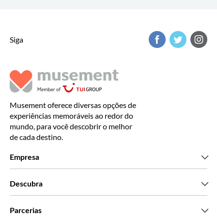
Siga
Musement oferece diversas opções de
experiências memoráveis ao redor do
mundo, para você descobrir o melhor
de cada destino.
Empresa
Que somos
Descubra
Imprensa
Carreiras
O que dizem os nossos clientes
Parcerias