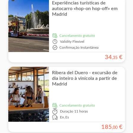
Experiências turísticas de
autocarro «hop-on hop-off» em
Madrid
Cancelamento gratuito
Validity
Flexível
Confirmação Instantânea
34
€
,
35
Ribera del Duero - excursão de
dia inteiro à vinícola a partir de
Madrid
Cancelamento gratuito
Duração
11 horas
En,
Es
185
€
,
00