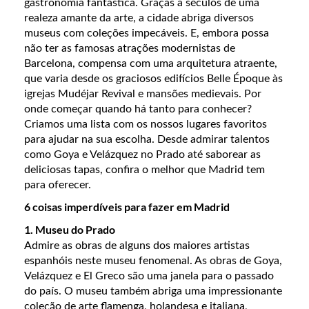
gastronomia fantástica. Graças a séculos de uma
realeza amante da arte, a cidade abriga diversos
museus com coleções impecáveis. E, embora possa
não ter as famosas atrações modernistas de
Barcelona, compensa com uma arquitetura atraente,
que varia desde os graciosos edifícios Belle Époque às
igrejas Mudéjar Revival e mansões medievais. Por
onde começar quando há tanto para conhecer?
Criamos uma lista com os nossos lugares favoritos
para ajudar na sua escolha. Desde admirar talentos
como Goya e Velázquez no Prado até saborear as
deliciosas tapas, confira o melhor que Madrid tem
para oferecer.
6 coisas imperdíveis para fazer em Madrid
1. Museu do Prado
Admire as obras de alguns dos maiores artistas
espanhóis neste museu fenomenal. As obras de Goya,
Velázquez e El Greco são uma janela para o passado
do país. O museu também abriga uma impressionante
coleção de arte flamenga, holandesa e italiana,