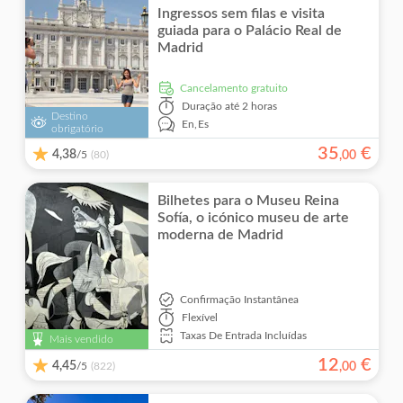
Ingressos sem filas e visita
guiada para o Palácio Real de
Madrid
Cancelamento gratuito
Duração
até 2 horas
Destino
En,
Es
obrigatório
35
€
4,38
/5
,
00
(80)
Bilhetes para o Museu Reina
Sofía, o icónico museu de arte
moderna de Madrid
Confirmação Instantânea
Flexível
Taxas De Entrada Incluídas
Mais vendido
12
€
4,45
/5
,
00
(822)