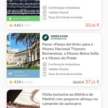
Confirmação Instantânea
Validity
Flexível
Taxas De Entrada Incluídas
Mais vendido
35
€
4,42
/5
,
00
(397)
Passe «Paseo del Arte» para o
Museu Nacional Thyssen-
Bornemisza, o Museu Reina Sofía
e o Museu do Prado
Confirmação Instantânea
Validity
Flexível
Destino
Taxas De Entrada Incluídas
obrigatório
37
€
4,54
/5
38,60 €
,
25
(1386)
Visita exclusiva ao Atlético de
Madrid com pequeno-almoço no
camarote do autocarro