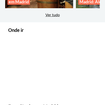
em Madrid
Madrid: Além
Ver tudo
Onde ir