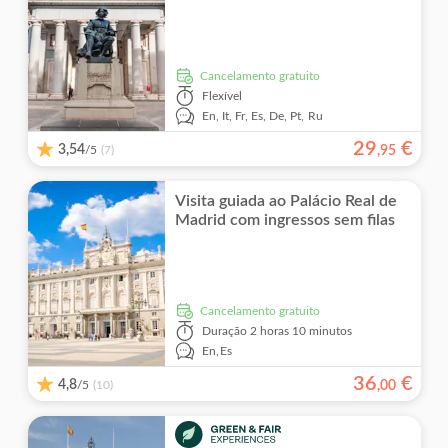
Cancelamento gratuito
Flexível
En,
It,
Fr,
Es,
De,
Pt,
Ru
29
€
3,54
/5
,
95
(7)
Visita guiada ao Palácio Real de
Madrid com ingressos sem filas
Cancelamento gratuito
Duração
2 horas 10 minutos
En,
Es
36
€
4,8
/5
,
00
(10)