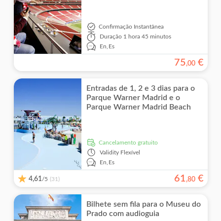
Confirmação Instantânea
Duração
1 hora 45 minutos
En,
Es
75
€
,
00
Entradas de 1, 2 e 3 dias para o
Parque Warner Madrid e o
Parque Warner Madrid Beach
Cancelamento gratuito
Validity
Flexível
En,
Es
61
€
4,61
/5
,
80
(31)
Bilhete sem fila para o Museu do
Prado com audioguia