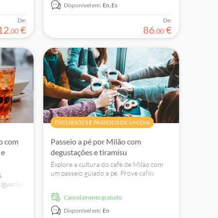
Disponível em:
En,
Es
De:
De:
12
€
86
€
,
00
,
00
EXCURSÕES E PASSEIOS DE UM DIA
ão com
Passeio a pé por Milão com
 e
degustações e tiramisu
Explore a cultura do café de Milão com
um passeio guiado a pé. Prove cafés
s
artesanais, visite uma torrefação e
 iguarias
conheça as tradições italianas do café.
serve já
Cancelamento gratuito
l!
Disponível em:
En