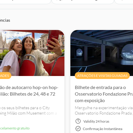
ências
DADES
ATRAÇÕES E VISITAS GUIADAS
ão de autocarro hop-on hop-
Bilhete de entrada para o
ilão: Bilhetes de 24, 48 e 72
Osservatorio Fondazione Pr
com exposição
os seus bilhetes para o City
Mergulhe na experimentação vis
eing Milão com Musement com a
Osservatorio Fondazione Prada,
arantia de correspondência de
na Galleria Vittorio Emanuele II. 
Validity
24 horas
e reserva segura. Informe-se,
exposição «The Island», de Hito S
ncelamento gratuito
Confirmação Instantânea
e reserve as suas fantásticas
até 2026.