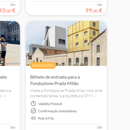
De:
De:
93
€
99
€
,
00
,
00
EXPOSIÇÕES
pelo
Bilhete de entrada para a
Fondazione Prada Milão
létrica
Visite a Fondazione Prada Milan com arte
o» e
contemporânea, a arquitetura OMA, o
nicos,
Bar Luce e o espaço de fotografia
Validity
Flexível
ante vida
Osservatorio na Galleria Vittorio
Confirmação Instantânea
Emanuele II.
Pule A Fila
De:
De: