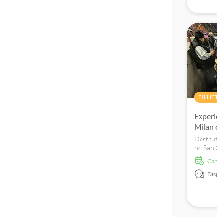
BILHE
Experi
Milan 
Desfrut
no San S
futebol
Ca
adeptos 
Dis