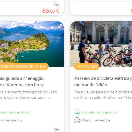
De:
86
€
,
00
SÕES E PASSEIOS DE UM DIA
ATIVIDADES
ão guiada a Menaggio,
Passeio de bicicleta elétrica 
io e Varenna com ferry
melhor de Milão
a o encanto intemporal do Lago
Reserve um passeio de bicicleta e
. Explore vilas encantadoras
de 3 horas pelo «Melhor de Milã
llagio, Menaggio e Varenna.
explore pontos de referência icó
 já a sua viagem tranquila!
histórias desconhecidas e a vibr
ncelamento gratuito
Cancelamento gratuito
da cidade sem qualquer esforço.
ponível em:
En
Disponível em:
En
De: