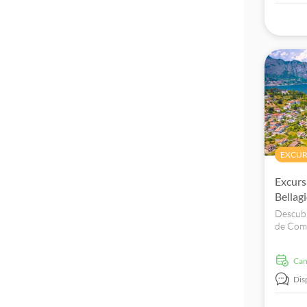
EXCUR
Excurs
Bellag
Descubr
de Como
como Be
Reserve
Ca
Dis