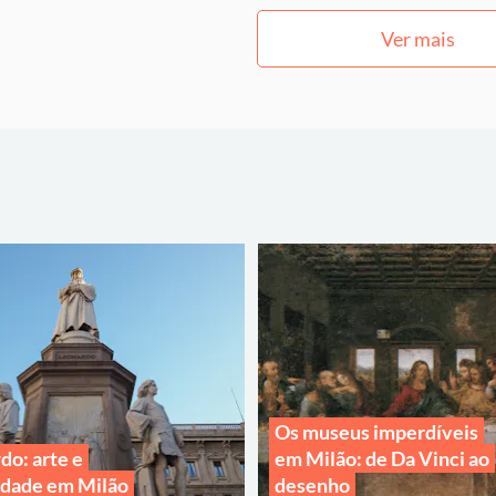
Ver mais
Os museus imperdíveis
do: arte e
em Milão: de Da Vinci ao
idade em Milão
desenho