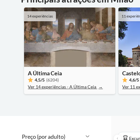
14 experiências
11 experiê
A Última Ceia
Castel
4,5
/5
(6204)
4,6
/5
Ver 14 experiências - A Última Ceia
→
Ver 11 ex
Preço (por adulto)
Excur