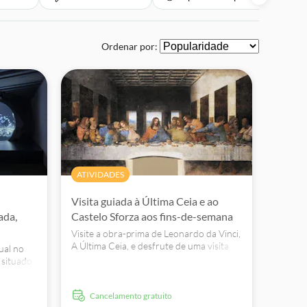
Ordenar por:
ATIVIDADES
Visita guiada à Última Ceia e ao
ada,
Castelo Sforza aos fins-de-semana
Visite a obra-prima de Leonardo da Vinci,
A Última Ceia, e desfrute de uma visita
ual no
guiada a pé até ao Castelo Sforza.
 situado
Visite a
teyerl,
Cancelamento gratuito