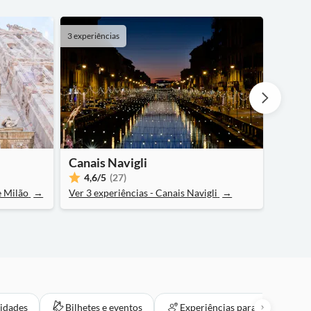
3 experiências
11 exper
Canais Navigli
Ilhas
4,6
/5
(27)
4,5
e Milão
→
Ver 3 experiências - Canais Navigli
→
Ver 11 
vidades
Bilhetes e eventos
Experiências para os locais