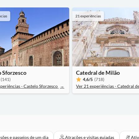
ncias
21 experiências
o Sforzesco
Catedral de Milão
(141)
4,6
/5
(718)
periências - Castelo Sforzesco
→
Ver 21 experiências - Catedral d
sões e passeios de um dia
Atrações e visitas guiadas
Ati