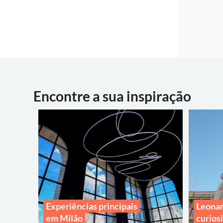
Encontre a sua inspiração
Experiências principais
Leonar
em Milão
curios