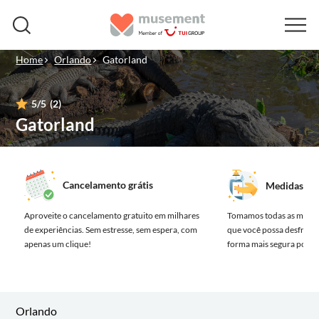
Home
Orlando
Gatorland
5
/5
(2)
Gatorland
Cancelamento grátis
Medidas de 
Aproveite o cancelamento gratuito em milhares
Tomamos todas as medida
de experiências.
Sem estresse, sem espera, com
que você possa desfrutar
apenas um clique!
forma mais segura possív
Orlando