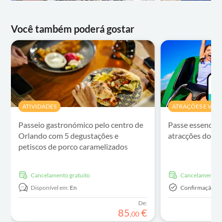
Você também poderá gostar
ATIVIDADES
ATRAÇÕES E VISI
Passeio gastronómico pelo centro de
Passe essencial 
Orlando com 5 degustações e
atracções do G
petiscos de porco caramelizados
Cancelamento gratuito
Cancelamento g
Disponível em:
En
Confirmação In
De:
85
€
,
00