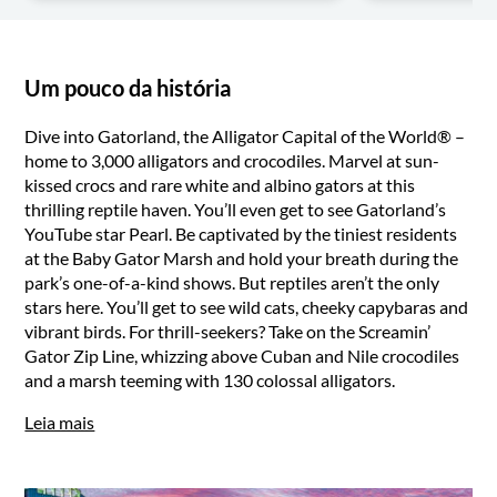
Um pouco da história
Dive into Gatorland, the Alligator Capital of the World® –
home to 3,000 alligators and crocodiles. Marvel at sun-
kissed crocs and rare white and albino gators at this
thrilling reptile haven. You’ll even get to see Gatorland’s
YouTube star Pearl. Be captivated by the tiniest residents
at the Baby Gator Marsh and hold your breath during the
park’s one-of-a-kind shows. But reptiles aren’t the only
stars here. You’ll get to see wild cats, cheeky capybaras and
vibrant birds. For thrill-seekers? Take on the Screamin’
Gator Zip Line, whizzing above Cuban and Nile crocodiles
and a marsh teeming with 130 colossal alligators.
Leia mais