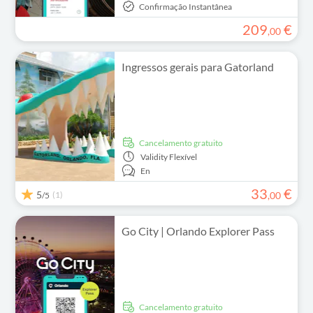
Confirmação Instantânea
209
€
,
00
Ingressos gerais para Gatorland
Cancelamento gratuito
Validity
Flexível
En
33
€
5
(1)
,
00
/5
Go City | Orlando Explorer Pass
Cancelamento gratuito