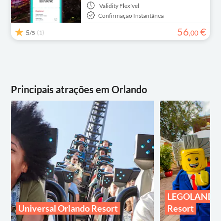
Validity
Flexível
Confirmação Instantânea
56
€
5
(1)
,
00
/5
Principais atrações em Orlando
LEGOLAND® 
Universal Orlando Resort
Resort