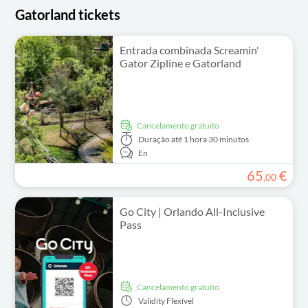
Gatorland tickets
Entrada combinada Screamin'
Gator Zipline e Gatorland
Cancelamento gratuito
Duração
até 1 hora 30 minutos
En
65
€
,
00
Go City | Orlando All-Inclusive
Pass
Cancelamento gratuito
Validity
Flexível