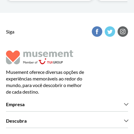
Siga
Musement oferece diversas opções de
experiências memoráveis ao redor do
mundo, para você descobrir o melhor
de cada destino.
Empresa
Que somos
Descubra
Imprensa
Carreiras
O que dizem os nossos clientes