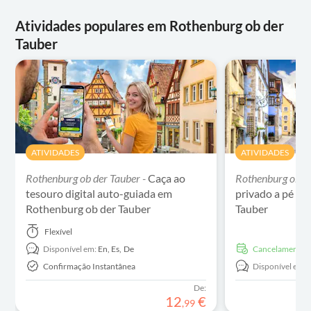
Atividades populares em Rothenburg ob der
Tauber
ATIVIDADES
ATIVIDADES
Rothenburg ob der Tauber -
Caça ao
Rothenburg ob de
tesouro digital auto-guiada em
privado a pé po
Rothenburg ob der Tauber
Tauber
Flexível
Disponível em:
En,
Es,
De
Cancelamento g
Confirmação Instantânea
Disponível em:
De:
12
€
,
99