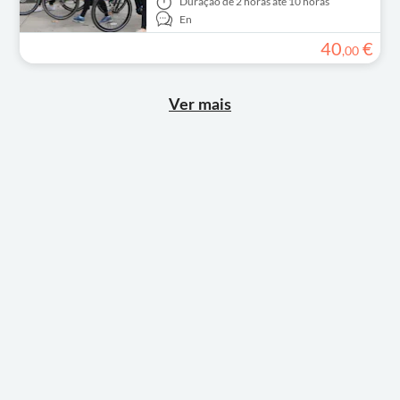
Duração
de 2 horas até 10 horas
En
40
€
,
00
Ver mais