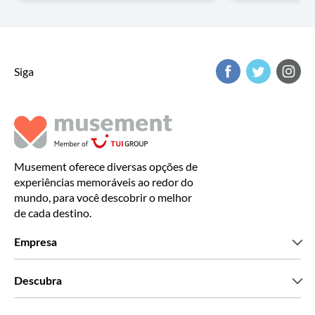
Siga
Musement oferece diversas opções de
experiências memoráveis ao redor do
mundo, para você descobrir o melhor
de cada destino.
Empresa
Que somos
Descubra
Imprensa
Carreiras
O que dizem os nossos clientes