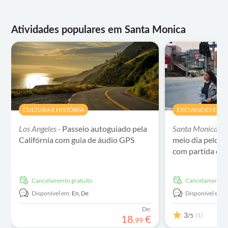
Atividades populares em Santa Monica
CULTURA E HISTÓRIA
EXCURSÕES E PAS
Los Angeles -
Passeio autoguiado pela
Santa Monica -
E
Califórnia com guia de áudio GPS
meio dia pelo m
com partida de
Cancelamento gratuito
Cancelamento g
Disponível em:
En,
De
Disponível em:
De:
3
(1)
/5
18
€
,
99