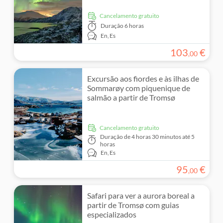
Cancelamento gratuito
Duração
6 horas
En,
Es
103
€
,
00
Excursão aos fiordes e às ilhas de
Sommarøy com piquenique de
salmão a partir de Tromsø
Cancelamento gratuito
Duração
de 4 horas 30 minutos até 5
horas
En,
Es
95
€
,
00
Safari para ver a aurora boreal a
partir de Tromsø com guias
especializados