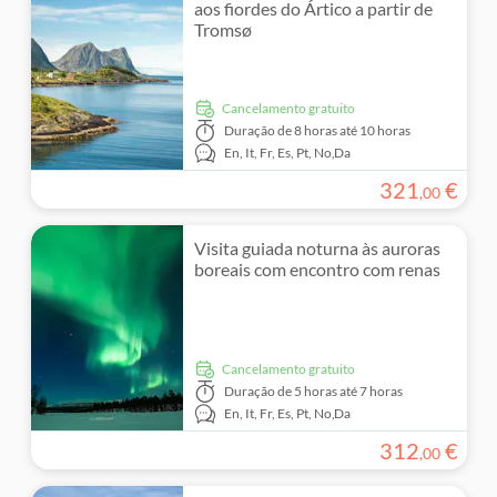
aos fiordes do Ártico a partir de
Tromsø
Cancelamento gratuito
Duração
de 8 horas até 10 horas
En,
It,
Fr,
Es,
Pt,
No,
Da
321
€
,
00
Visita guiada noturna às auroras
boreais com encontro com renas
Cancelamento gratuito
Duração
de 5 horas até 7 horas
En,
It,
Fr,
Es,
Pt,
No,
Da
312
€
,
00