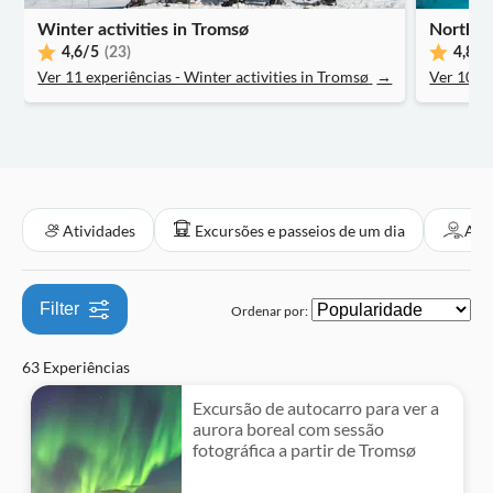
Refeição incluída
Caminhadas e tours de bicicleta
Hop-on hop-off
Museus e galerias de arte
Tours a pé
Folclore
Barcos
Transfers privados
Winter activities in Tromsø
Bilhetes e eventos
Norther
Voucher eletrônico
4,6
/5
(23)
4,8
/5
Atividades fora de estrada
Cruzeiros
Atividades aquáticas
Rural
Ver 11 experiências - Winter activities in Tromsø
Zoológicos e aquários
→
Ver 10 ex
Subject expert guide
Cidade
Tour privado
Taxas de entrada incluídas
Atividades
Excursões e passeios de um dia
Atra
Filter
Ordenar por:
63 Experiências
Excursão de autocarro para ver a
aurora boreal com sessão
fotográfica a partir de Tromsø