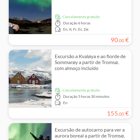
Cancelamento gratuito
Duração
6 horas
En,
It,
Fr,
Es,
De
90
€
,
00
Excursão a Kvaløya e ao fiorde de
Sommarøy a partir de Tromsø,
com almoço incluído
Cancelamento gratuito
Duração
5 horas 30 minutos
En
155
€
,
00
Excursão de autocarro para ver a
aurora boreal a partir de Tromsø,