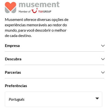
Musement oferece diversas opções de
experiências memoráveis ao redor do
mundo, para você descobrir o melhor
de cada destino.
Empresa
Que somos
Descubra
Imprensa
Carreiras
O que dizem os nossos clientes
Parcerias
Green & Fair Experiences
Tours personalizados
Com quem trabalhamos
Preferências
Programas afiliados
Agentes de viagens pessoais
Português
Agências de viagem