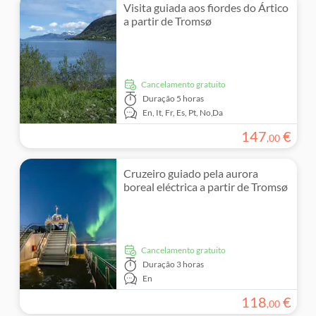
Visita guiada aos fiordes do Ártico
a partir de Tromsø
Cancelamento gratuito
Duração
5 horas
En,
It,
Fr,
Es,
Pt,
No,
Da
147
€
,
00
Cruzeiro guiado pela aurora
boreal eléctrica a partir de Tromsø
Cancelamento gratuito
Duração
3 horas
En
118
€
,
00