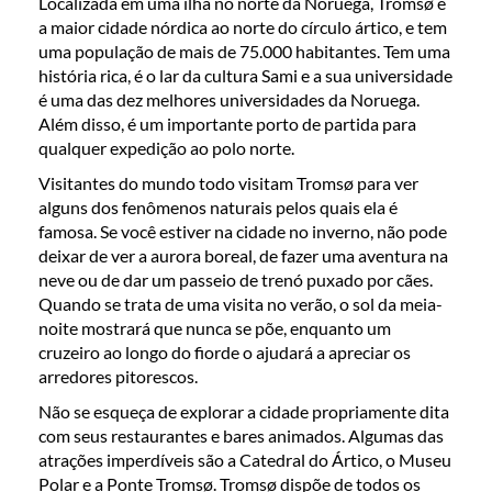
Localizada em uma ilha no norte da Noruega, Tromsø é
a maior cidade nórdica ao norte do círculo ártico, e tem
uma população de mais de 75.000 habitantes. Tem uma
história rica, é o lar da cultura Sami e a sua universidade
é uma das dez melhores universidades da Noruega.
Além disso, é um importante porto de partida para
qualquer expedição ao polo norte.
Visitantes do mundo todo visitam Tromsø para ver
alguns dos fenômenos naturais pelos quais ela é
famosa. Se você estiver na cidade no inverno, não pode
deixar de ver a aurora boreal, de fazer uma aventura na
neve ou de dar um passeio de trenó puxado por cães.
Quando se trata de uma visita no verão, o sol da meia-
noite mostrará que nunca se põe, enquanto um
cruzeiro ao longo do fiorde o ajudará a apreciar os
arredores pitorescos.
Não se esqueça de explorar a cidade propriamente dita
com seus restaurantes e bares animados. Algumas das
atrações imperdíveis são a Catedral do Ártico, o Museu
Polar e a Ponte Tromsø. Tromsø dispõe de todos os