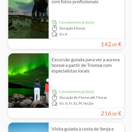
com fotos profissionais
Cancelamento gratuito
Duração
6 horas
En,
It
142
€
,
00
Excursão guiada para ver a aurora
boreal a partir de Tromsø com
especialistas locais
Cancelamento gratuito
Duração
de 5 horas até 7 horas
En,
It,
Fr,
Es,
Pt,
No,
Da
216
€
,
00
Visita guiada à costa de Senja e