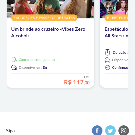
EXCURSÕES E PASSEIOS DE UM DIA
BILHETES E EV
Um brinde ao cruzeiro «Vibes Zero
Espetáculo «
Alcohol»
All Stars» no
Duração
1 ho
Cancelamento gratuito
Disponível em
Disponível em:
En
Confirmação I
De:
R$
117
,
00
Siga