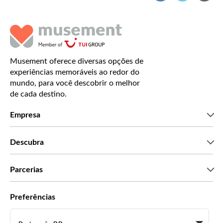
Musement oferece diversas opções de
experiências memoráveis ao redor do
mundo, para você descobrir o melhor
de cada destino.
Empresa
Que somos
Descubra
Imprensa
Carreiras
O que dizem os nossos clientes
Parcerias
Green & Fair Experiences
Tours personalizados
Com quem trabalhamos
Preferências
Programas afiliados
Agentes de viagens pessoais