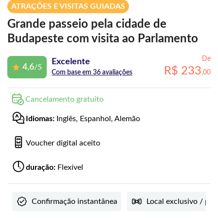
ATRAÇÕES E VISITAS GUIADAS
Grande passeio pela cidade de
Budapeste com visita ao Parlamento
De
Excelente
4,6
/5
R$
233
,
00
Com base em 36 avaliações
Cancelamento gratuito
Idiomas:
Inglês, Espanhol, Alemão
Voucher digital aceito
duração:
Flexível
Confirmação instantânea
Local exclusivo / par