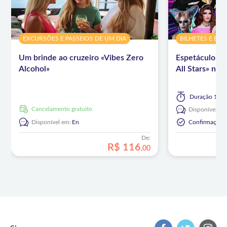
EXCURSÕES E PASSEIOS DE UM DIA
BILHETES E EV
Um brinde ao cruzeiro «Vibes Zero
Espetáculo «
Alcohol»
All Stars» no
Duração
1 ho
Cancelamento gratuito
Disponível em
Disponível em:
En
Confirmação I
De:
R$
116
,
00