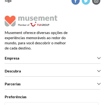
Siga
Musement oferece diversas opções de
experiências memoráveis ao redor do
mundo, para você descobrir o melhor
de cada destino.
Empresa
Que somos
Descubra
Imprensa
Carreiras
O que dizem os nossos clientes
Parcerias
Green & Fair Experiences
Tours personalizados
Com quem trabalhamos
Preferências
Programas afiliados