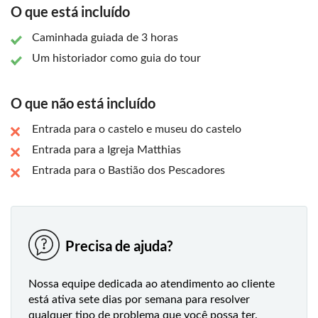
O que está incluído
farmacêutico do século XVIII. Você também verá no tour
um jardim escondido com estátuas dedicadas aos famosos
Caminhada guiada de 3 horas
hussardos húngaros. Seu guia falará sobre o mítico pássaro
Turul, a máquina de xadrez de um barão brilhante e a
Um historiador como guia do tour
história por trás das badaladas do meio-dia. Por fim, você
fará uma parada no Portão de Viena, onde poderá ver
O que não está incluído
Obuda (Velho Buda), o local onde foi originalmente
construída a cidade romana de Aquincum.
Entrada para o castelo e museu do castelo
Entrada para a Igreja Matthias
Entrada para o Bastião dos Pescadores
Precisa de ajuda?
Nossa equipe dedicada ao atendimento ao cliente
está ativa sete dias por semana para resolver
qualquer tipo de problema que você possa ter.