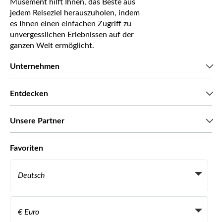
Musement hilft Ihnen, das Beste aus
jedem Reiseziel herauszuholen, indem
es Ihnen einen einfachen Zugriff zu
unvergesslichen Erlebnissen auf der
ganzen Welt ermöglicht.
Unternehmen
Wir über uns
Entdecken
Pressestimmen
Karriere
Was unsere Kunden über uns sagen
Unsere Partner
Green & Fair Experiences
Maßgeschneiderte Touren
Mit wem wir zusammenarbeiten
Favoriten
Affiliate-Programme
Persönliche Reiseagenten
Deutsch
Reiseagenturen
Werden Sie Anbieter
Italiano
Become a Distribution Partner
€ Euro
Français