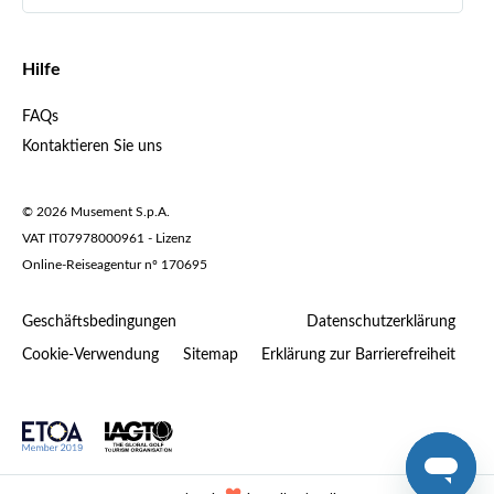
Español
€ Euro
English UK
$ US-Dollar
Hilfe
English US
£ Britisches Pfund
FAQs
Deutsch
CHF Schweizer Franken
Kontaktieren Sie uns
Português
C$ Kanadischer Dollar
Polski
AU$ Australischer Dollar
© 2026 Musement S.p.A.
Português BR
د.إ VAE-Dirham
VAT IT07978000961 - Lizenz
Nederlands
Online-Reiseagentur nº 170695
ARS Argentinischer Peso
.د.ب Bahrain-Dinar
Geschäftsbedingungen
Datenschutzerklärung
R$ Brasilianischer Real
Cookie-Verwendung
Sitemap
Erklärung zur Barrierefreiheit
CLP$ Chilenischer Peso
¥ Renminbi Yuan
COL$ Kolumbianischer Peso
₡ Costa-Rica-Colón