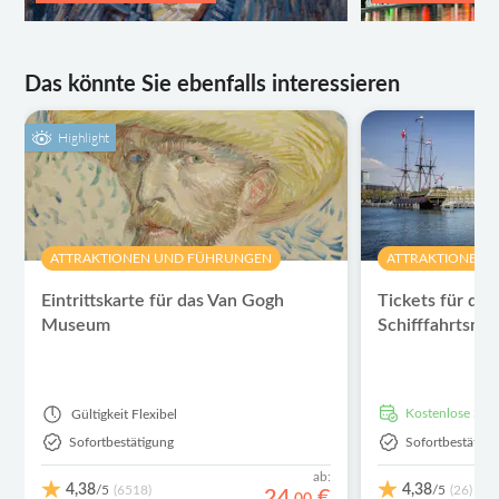
Das könnte Sie ebenfalls interessieren
Highlight
ATTRAKTIONEN UND FÜHRUNGEN
ATTRAKTIONEN 
Eintrittskarte für das Van Gogh
Tickets für das
Museum
Schifffahrtsm
kostenlose Sto
Gültigkeit
Flexibel
Sofortbestätigung
Sofortbestätigu
ab:
4,38
4,38
/5
/5
(6518)
(26)
24
€