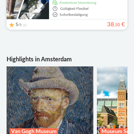
kostenlose Stornierung
Gültigkeit
Flexibel
Sofortbestätigung
38
€
5
/5
,
50
(1)
Highlights in Amsterdam
Van Gogh Museum
Museum Squ