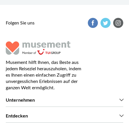
Folgen Sie uns
Musement hilft Ihnen, das Beste aus
jedem Reiseziel herauszuholen, indem
es Ihnen einen einfachen Zugriff zu
unvergesslichen Erlebnissen auf der
ganzen Welt ermöglicht.
Unternehmen
Wir über uns
Entdecken
Pressestimmen
Karriere
Was unsere Kunden über uns sagen