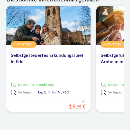
AKTIVITÄTEN
AKTIVITÄTEN
Selbstgesteuertes Erkundungsspiel
Selbstgeführt
in Ede
Arnheim mit 
kostenlose Stornierung
kostenlose S
Verfügbar in:
En,
It,
Fr,
Es,
Ar,
+13
Verfügbar in:
ab:
19
€
,
95