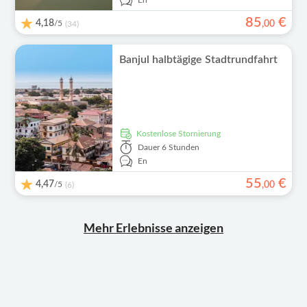
En
85
€
4,18
/5
,
00
(34)
Banjul halbtägige Stadtrundfahrt
kostenlose Stornierung
Dauer
6 Stunden
En
55
€
4,47
/5
,
00
(6)
Mehr Erlebnisse anzeigen