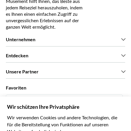
Musement hilft Ihnen, das Beste aus
jedem Reiseziel herauszuholen, indem
es Ihnen einen einfachen Zugriff zu
unvergesslichen Erlebnissen auf der
ganzen Welt ermöglicht.
Unternehmen
Wir über uns
Entdecken
Pressestimmen
Karriere
Was unsere Kunden über uns sagen
Unsere Partner
Green & Fair Experiences
Maßgeschneiderte Touren
Mit wem wir zusammenarbeiten
Favoriten
Affiliate-Programme
Persönliche Reiseagenten
Deutsch
Reiseagenturen
Werden Sie Anbieter
Italiano
Become a Distribution Partner
€ Euro
Français