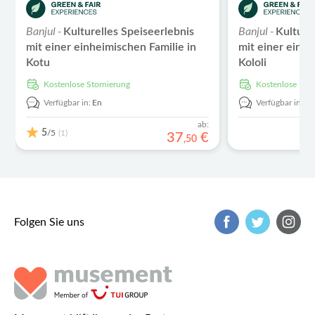
Banjul -
Banjul -
Kulturelles Speiseerlebnis
Kulture
mit einer einheimischen Familie in
mit einer einhe
Kotu
Kololi
kostenlose Stornierung
kostenlose Sto
Verfügbar in:
En
Verfügbar in:
E
ab:
5
/5
(1)
37
€
,
50
Folgen Sie uns