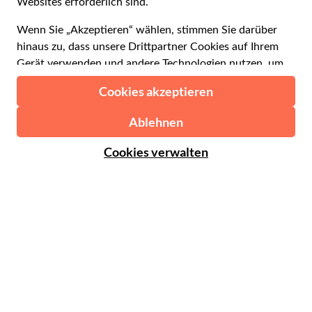
Español
€ Euro
English UK
$ US-Dollar
Hilfe
English US
£ Britisches Pfund
FAQs
Deutsch
CHF Schweizer Franken
Kontaktieren Sie uns
Português
C$ Kanadischer Dollar
Polski
AU$ Australischer Dollar
© 2026 Musement S.p.A.
Português BR
د.إ VAE-Dirham
VAT IT07978000961 - Lizenz
Nederlands
Online-Reiseagentur nº 170695
ARS Argentinischer Peso
.د.ب Bahrain-Dinar
Geschäftsbedingungen
Datenschutzerklärung
R$ Brasilianischer Real
Cookie-Verwendung
Sitemap
Erklärung zur Barrierefreiheit
CLP$ Chilenischer Peso
¥ Renminbi Yuan
COL$ Kolumbianischer Peso
₡ Costa-Rica-Colón