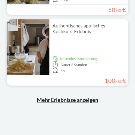
50
€
,
00
Authentisches apulisches
Kochkurs-Erlebnis
kostenlose Stornierung
Dauer
2 Stunden
En
100
€
,
00
Mehr Erlebnisse anzeigen