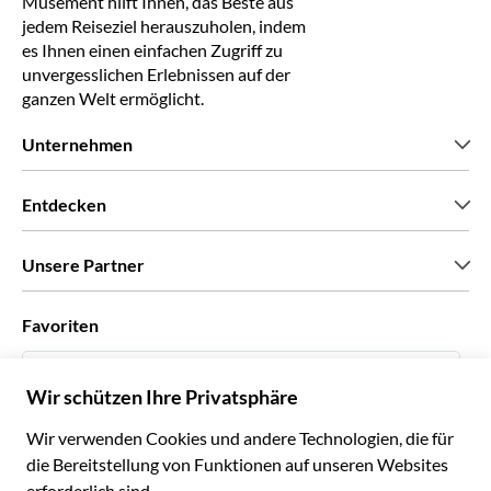
Musement hilft Ihnen, das Beste aus
jedem Reiseziel herauszuholen, indem
es Ihnen einen einfachen Zugriff zu
unvergesslichen Erlebnissen auf der
ganzen Welt ermöglicht.
Unternehmen
Wir über uns
Entdecken
Pressestimmen
Karriere
Was unsere Kunden über uns sagen
Unsere Partner
Green & Fair Experiences
Maßgeschneiderte Touren
Mit wem wir zusammenarbeiten
Favoriten
Affiliate-Programme
Persönliche Reiseagenten
Deutsch
Reiseagenturen
Werden Sie Anbieter
Italiano
Become a Distribution Partner
€ Euro
Français