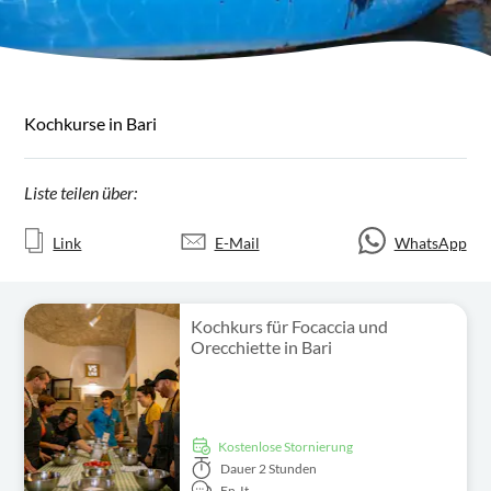
Kochkurse in Bari
Liste teilen über:
Link
E-Mail
WhatsApp
Kochkurs für Focaccia und
Orecchiette in Bari
kostenlose Stornierung
Dauer
2 Stunden
En,
It