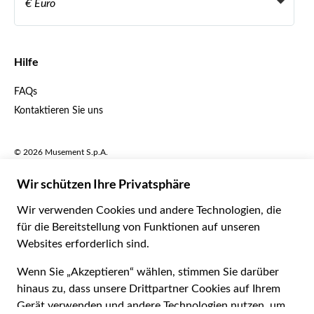
€ Euro
Français
Español
€ Euro
English UK
$ US-Dollar
Hilfe
English US
£ Britisches Pfund
FAQs
Deutsch
CHF Schweizer Franken
Kontaktieren Sie uns
Português
C$ Kanadischer Dollar
Polski
AU$ Australischer Dollar
© 2026 Musement S.p.A.
Português BR
د.إ VAE-Dirham
VAT IT07978000961 - Lizenz
Nederlands
Online-Reiseagentur nº 170695
ARS Argentinischer Peso
.د.ب Bahrain-Dinar
Geschäftsbedingungen
Datenschutzerklärung
R$ Brasilianischer Real
Cookie-Verwendung
Sitemap
Erklärung zur Barrierefreiheit
CLP$ Chilenischer Peso
¥ Renminbi Yuan
COL$ Kolumbianischer Peso