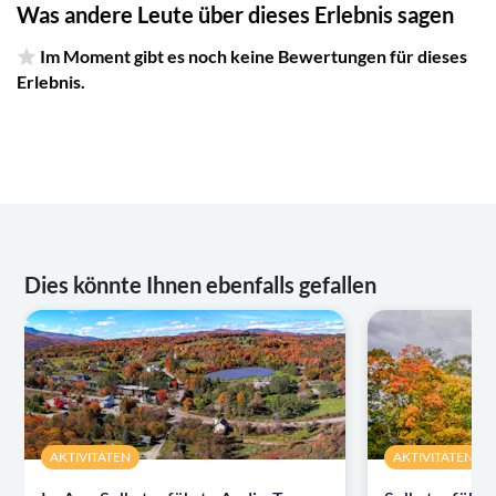
Navigation. Bitte verwenden Sie ein iPhone mit iOS 15
Was andere Leute über dieses Erlebnis sagen
oder höher, ein Android-Gerät mit Android 9 oder
Im Moment gibt es noch keine Bewertungen für dieses
höher oder ein iPad/Tablet mit GPS und
Mobilfunkanschluss
Erlebnis.
Dies könnte Ihnen ebenfalls gefallen
AKTIVITÄTEN
AKTIVITÄTEN