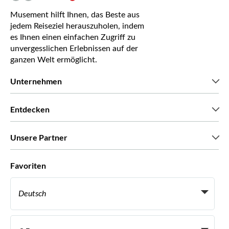
Musement hilft Ihnen, das Beste aus
jedem Reiseziel herauszuholen, indem
es Ihnen einen einfachen Zugriff zu
unvergesslichen Erlebnissen auf der
ganzen Welt ermöglicht.
Unternehmen
Wir über uns
Entdecken
Pressestimmen
Karriere
Was unsere Kunden über uns sagen
Unsere Partner
Green & Fair Experiences
Maßgeschneiderte Touren
Mit wem wir zusammenarbeiten
Favoriten
Affiliate-Programme
Persönliche Reiseagenten
Deutsch
Reiseagenturen
Werden Sie Anbieter
Italiano
Become a Distribution Partner