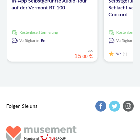
In-App Selbstgeführte Audio-Tour
Selbstgeführt
auf der Vermont RT 100
Schlacht von 
Concord
kostenlose Stornierung
kostenlose S
Verfügbar in:
En
Verfügbar in:
ab:
5
/5
(1)
15
€
,
00
Folgen Sie uns