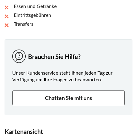
vollgepackt mit fesselnden Geschichten und lokalen
Essen und Getränke
Geheimnissen, die diese landschaftlich reizvolle Fahrt zu
Eintrittsgebühren
einer unvergesslichen Erkundung des Charmes von
Neuengland machen.
Transfers
Jeder Halt ist vollgepackt mit fesselnden Geschichten und
lokalen Tipps, die diese Fahrt über die Route 100 in
Vermont zu einem unvergesslichen Erlebnis machen.
Brauchen Sie Hilfe?
Unser Kundenservice steht Ihnen jeden Tag zur
Verfügung um Ihre Fragen zu beanworten.
Chatten Sie mit uns
Kartenansicht