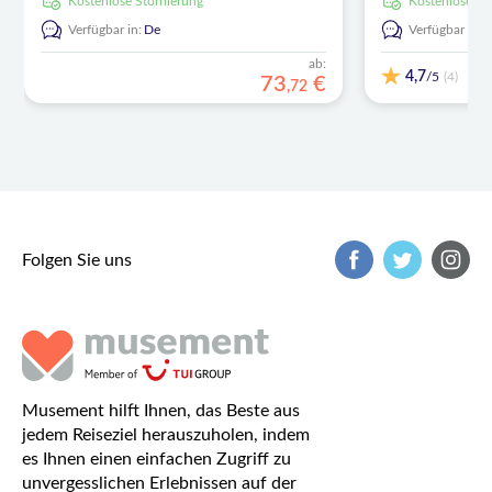
kostenlose Stornierung
kostenlose S
Verfügbar in:
De
Verfügbar in:
ab:
4,7
/5
(4)
73
€
,
72
Folgen Sie uns
Musement hilft Ihnen, das Beste aus
jedem Reiseziel herauszuholen, indem
es Ihnen einen einfachen Zugriff zu
unvergesslichen Erlebnissen auf der