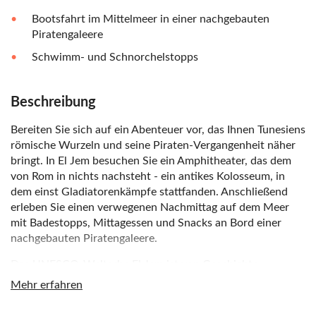
Bootsfahrt im Mittelmeer in einer nachgebauten
Piratengaleere
Schwimm- und Schnorchelstopps
Beschreibung
Bereiten Sie sich auf ein Abenteuer vor, das Ihnen Tunesiens
römische Wurzeln und seine Piraten-Vergangenheit näher
bringt. In El Jem besuchen Sie ein Amphitheater, das dem
von Rom in nichts nachsteht - ein antikes Kolosseum, in
dem einst Gladiatorenkämpfe stattfanden. Anschließend
erleben Sie einen verwegenen Nachmittag auf dem Meer
mit Badestopps, Mittagessen und Snacks an Bord einer
nachgebauten Piratengaleere.
Das UNESCO-Welterbe El Jem ist von Geschichte
durchdrungen. Bewundern Sie die in Stein gehauenen
Mehr erfahren
Mauern, die fein gearbeiteten Bögen und die dreistöckige
Fassade, Ruhmeszeugnis des einstigen Römischen Reiches.