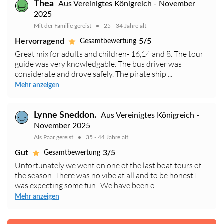
Thea
Aus Vereinigtes Königreich - November
2025
Mit der Familie gereist
25 - 34 Jahre alt
Hervorragend
5/5
Gesamtbewertung
Great mix for adults and children- 16,14 and 8. The tour
guide was very knowledgable. The bus driver was
considerate and drove safely. The pirate ship ...
Mehr anzeigen
Lynne Sneddon.
Aus Vereinigtes Königreich -
November 2025
Als Paar gereist
35 - 44 Jahre alt
Gut
3/5
Gesamtbewertung
Unfortunately we went on one of the last boat tours of
the season. There was no vibe at all and to be honest I
was expecting some fun . We have been o ...
Mehr anzeigen