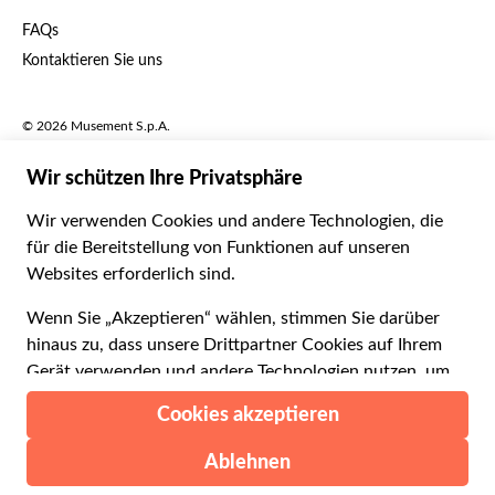
£ Britisches Pfund
FAQs
Deutsch
CHF Schweizer Franken
Kontaktieren Sie uns
Português
C$ Kanadischer Dollar
Polski
AU$ Australischer Dollar
© 2026 Musement S.p.A.
Português BR
د.إ VAE-Dirham
VAT IT07978000961 - Lizenz
Nederlands
Online-Reiseagentur nº 170695
ARS Argentinischer Peso
.د.ب Bahrain-Dinar
Geschäftsbedingungen
Datenschutzerklärung
R$ Brasilianischer Real
Cookie-Verwendung
Sitemap
Erklärung zur Barrierefreiheit
CLP$ Chilenischer Peso
¥ Renminbi Yuan
COL$ Kolumbianischer Peso
₡ Costa-Rica-Colón
Gemacht mit
in Mailand, Italien
Esc Cabo-Verde-Escudo
Kč Tschechische Krone
DKK Dänische Krone