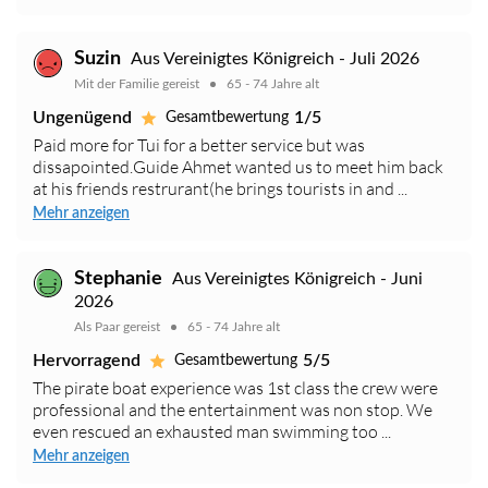
Suzin
Aus Vereinigtes Königreich - Juli 2026
Mit der Familie gereist
65 - 74 Jahre alt
Ungenügend
1/5
Gesamtbewertung
Paid more for Tui for a better service but was
dissapointed.Guide Ahmet wanted us to meet him back
at his friends restrurant(he brings tourists in and ...
Mehr anzeigen
Stephanie
Aus Vereinigtes Königreich - Juni
2026
Als Paar gereist
65 - 74 Jahre alt
Hervorragend
5/5
Gesamtbewertung
The pirate boat experience was 1st class the crew were
professional and the entertainment was non stop. We
even rescued an exhausted man swimming too ...
Mehr anzeigen